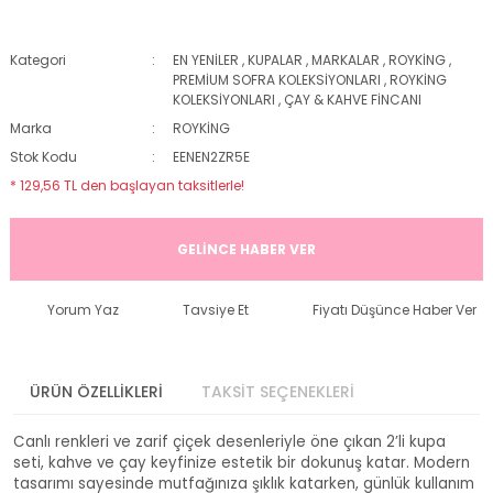
Kategori
EN YENİLER
,
KUPALAR
,
MARKALAR
,
ROYKİNG
,
PREMİUM SOFRA KOLEKSİYONLARI
,
ROYKİNG
KOLEKSİYONLARI
,
ÇAY & KAHVE FİNCANI
Marka
ROYKİNG
Stok Kodu
EENEN2ZR5E
* 129,56 TL den başlayan taksitlerle!
GELİNCE HABER VER
Yorum Yaz
Tavsiye Et
Fiyatı Düşünce Haber Ver
ÜRÜN ÖZELLİKLERİ
TAKSİT SEÇENEKLERİ
Canlı renkleri ve zarif çiçek desenleriyle öne çıkan 2’li kupa
seti, kahve ve çay keyfinize estetik bir dokunuş katar. Modern
tasarımı sayesinde mutfağınıza şıklık katarken, günlük kullanım