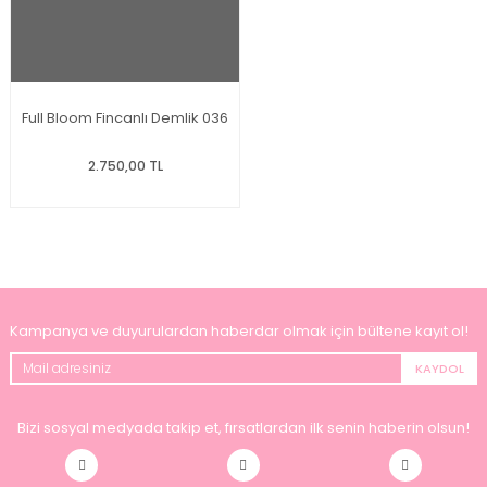
Full Bloom Fincanlı Demlik 036
2.750,00 TL
Kampanya ve duyurulardan haberdar olmak için bültene kayıt ol!
KAYDOL
Bizi sosyal medyada takip et, fırsatlardan ilk senin haberin olsun!