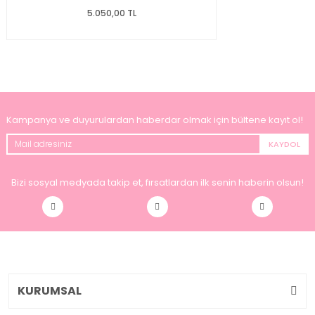
5.050,00 TL
Kampanya ve duyurulardan haberdar olmak için bültene kayıt ol!
KAYDOL
Bizi sosyal medyada takip et, fırsatlardan ilk senin haberin olsun!
KURUMSAL