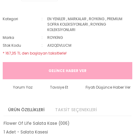
Kategori
EN YENİLER
,
MARKALAR
,
ROYKİNG
,
PREMİUM
SOFRA KOLEKSİYONLARI
,
ROYKİNG
KOLEKSİYONLARI
Marka
ROYKİNG
Stok Kodu
AX2QDVLUCM
* 167,35 TL den başlayan taksitlerle!
GELİNCE HABER VER
Yorum Yaz
Tavsiye Et
Fiyatı Düşünce Haber Ver
ÜRÜN ÖZELLİKLERİ
TAKSİT SEÇENEKLERİ
Flower Of Life Salata Kase (006)
1 Adet - Salata Kasesi