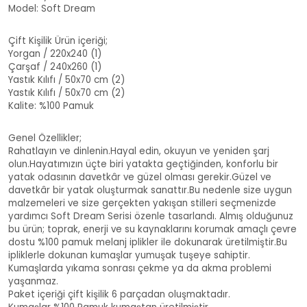
Model: Soft Dream
Çift Kişilik Ürün içeriği;
Yorgan / 220x240 (1)
Çarşaf / 240x260 (1)
Yastık Kılıfı / 50x70 cm (2)
Yastık Kılıfı / 50x70 cm (2)
Kalite: %100 Pamuk
Genel Özellikler;
Rahatlayın ve dinlenin.Hayal edin, okuyun ve yeniden şarj
olun.Hayatımızın üçte biri yatakta geçtiğinden, konforlu bir
yatak odasının davetkâr ve güzel olması gerekir.Güzel ve
davetkâr bir yatak oluşturmak sanattır.Bu nedenle size uygun
malzemeleri ve size gerçekten yakışan stilleri seçmenizde
yardımcı Soft Dream Serisi özenle tasarlandı. Almış olduğunuz
bu ürün; toprak, enerji ve su kaynaklarını korumak amaçlı çevre
dostu %100 pamuk melanj iplikler ile dokunarak üretilmiştir.Bu
ipliklerle dokunan kumaşlar yumuşak tuşeye sahiptir.
Kumaşlarda yıkama sonrası çekme ya da akma problemi
yaşanmaz.
Paket içeriği çift kişilik 6 parçadan oluşmaktadır.