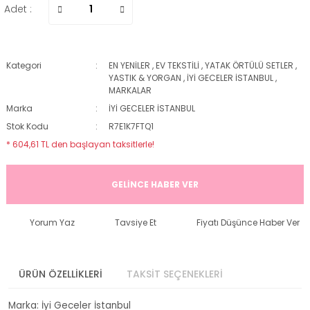
Adet :
Kategori
EN YENİLER
,
EV TEKSTİLİ
,
YATAK ÖRTÜLÜ SETLER
,
YASTIK & YORGAN
,
İYİ GECELER İSTANBUL
,
MARKALAR
Marka
İYİ GECELER İSTANBUL
Stok Kodu
R7E1K7FTQ1
* 604,61 TL den başlayan taksitlerle!
GELİNCE HABER VER
Yorum Yaz
Tavsiye Et
Fiyatı Düşünce Haber Ver
ÜRÜN ÖZELLİKLERİ
TAKSİT SEÇENEKLERİ
Marka: İyi Geceler İstanbul