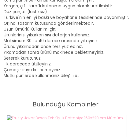
Kumaşlar %100 Pamuk kumaştan üretilmiştir.
Yorgan, çift taraflı kullanıma uygun olarak üretilmiştir.
Düz çarşaf (lastiksiz)
Türkiye'nin en iyi baskı ve boyahane tesislerinde boyanmıştır.
Orjinal tasarım kutusunda gönderilmektedir.
Uzun Ömürlü Kullanım için;
Ürünlerinizi yıkarken sıvı deterjan kullanınız.
Maksimum 30 ile 40 derece arasında yıkayınız.
Ürünü yıkamadan önce ters yüz ediniz.
Yıkamadan sonra ürünü makinede bekletmeyiniz.
Sererek kurutunuz.
Ilık derecede ütüleyiniz.
Çamaşır suyu kullanmayınız.
Mutlu günlerde kullanmanız dileği ile..
SOFT DREAMS ÇİFT KİŞİLİK NATURAL YATAK ÖRTÜ SETİ - İNDİGO
Bulunduğu Kombinler