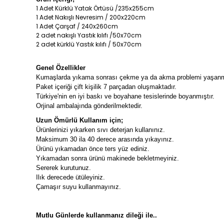
1 Adet Kürklü Yatak Örtüsü /235x255cm
1 Adet Nakışlı Nevresim / 200x220cm
1 Adet Çarşaf / 240x260cm
2 adet nakışlı Yastık kılıfı /50x70cm
2 adet kürklü Yastık kılıfı / 50x70cm
Genel Özellikler
Kumaşlarda yıkama sonrası çekme ya da akma problemi yaşan
Paket içeriği çift kişilik 7 parçadan oluşmaktadır.
Türkiye'nin en iyi baskı ve boyahane tesislerinde boyanmıştır.
Orjinal ambalajında gönderilmektedir.
Uzun Ömürlü Kullanım için;
Ürünlerinizi yıkarken sıvı deterjan kullanınız.
Maksimum 30 ila 40 derece arasında yıkayınız.
Ürünü yıkamadan önce ters yüz ediniz.
Yıkamadan sonra ürünü makinede bekletmeyiniz.
Sererek kurutunuz.
Ilık derecede ütüleyiniz.
Çamaşır suyu kullanmayınız.
Wild Home Çift Kişilik Kürklü Yatak Örtüsü Takımı Vivaldi Kahve
Mutlu Günlerde kullanmanız dileği ile..