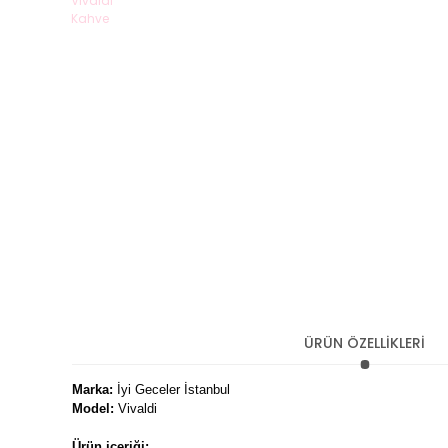
ÜRÜN ÖZELLİKLERİ
Marka:
İyi Geceler İstanbul
Mode
l:
Vivaldi
Ürün içeriği;