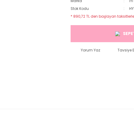
Marka
İY
Stok Kodu
HY
* 890,72 TL den başlayan taksitlerle
SEPE
Yorum Yaz
Tavsiye E