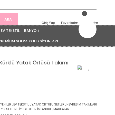
ARA
Giriş Yap
Favorilerim
Sepetim
EV TEKSTİLİ
BANYO
PREMİUM SOFRA KOLEKSİYONLARI
k Kürklü Yatak Örtüsü Takımı
 YENİLER
,
EV TEKSTİLİ
,
YATAK ÖRTÜLÜ SETLER
,
NEVRESİM TAKIMLARI
EYİZ SETLERİ
,
İYİ GECELER İSTANBUL
,
MARKALAR