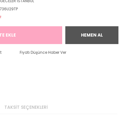
İ GECELER İSTANBUL
736U29TP
!
TE EKLE
HEMEN AL
t
Fiyatı Düşünce Haber Ver
TAKSİT SEÇENEKLERİ