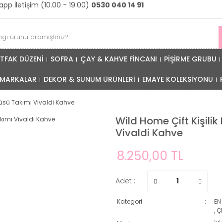
pp İletişim (10.00 - 19.00)
0530 040 14 91
TFAK DÜZENİ
SOFRA
ÇAY & KAHVE FİNCANI
PİŞİRME GRUBU
MARKALAR
DEKOR & SUNUM ÜRÜNLERİ
EMAYE KOLEKSİYONU
rtüsü Takımı Vivaldi Kahve
Wild Home Çift Kişili
Vivaldi Kahve
8.250,00 TL
Adet :
Kategori
EN
,
Ç