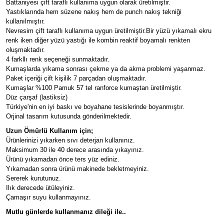
Battaniyesi çift taraflı kullanıma uygun olarak üretilmiştir.
Yastıklarında hem süzene nakış hem de punch nakış tekniği
kullanılmıştır.
Nevresim çift taraflı kullanıma uygun üretilmiştir.Bir yüzü yıkamalı ekru
renk iken diğer yüzü yastığı ile kombin reaktif boyamalı renkten
oluşmaktadır.
4 farkllı renk seçeneği sunmaktadır.
Kumaşlarda yıkama sonrası çekme ya da akma problemi yaşanmaz.
Paket içeriği çift kişilik 7 parçadan oluşmaktadır.
Kumaşlar %100 Pamuk 57 tel ranforce kumaştan üretilmiştir.
Düz çarşaf (lastiksiz)
Türkiye'nin en iyi baskı ve boyahane tesislerinde boyanmıştır.
Orjinal tasarım kutusunda gönderilmektedir.
Uzun Ömürlü Kullanım için;
Ürünlerinizi yıkarken sıvı deterjan kullanınız.
Maksimum 30 ile 40 derece arasında yıkayınız.
Ürünü yıkamadan önce ters yüz ediniz.
Yıkamadan sonra ürünü makinede bekletmeyiniz.
Sererek kurutunuz.
Ilık derecede ütüleyiniz.
Çamaşır suyu kullanmayınız.
Mutlu günlerde kullanmanız dileği ile..