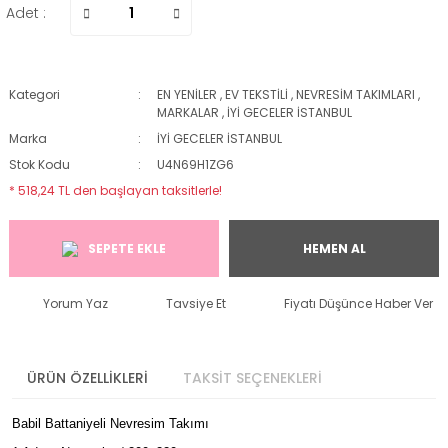
Adet :
Kategori
EN YENİLER
,
EV TEKSTİLİ
,
NEVRESİM TAKIMLARI
,
MARKALAR
,
İYİ GECELER İSTANBUL
Marka
İYİ GECELER İSTANBUL
Stok Kodu
U4N69H1ZG6
* 518,24 TL den başlayan taksitlerle!
SEPETE EKLE
HEMEN AL
Yorum Yaz
Tavsiye Et
Fiyatı Düşünce Haber Ver
ÜRÜN ÖZELLİKLERİ
TAKSİT SEÇENEKLERİ
Babil Battaniyeli Nevresim Takımı