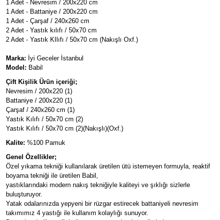
1 Adet - Nevresim / 200x220 cm
1 Adet - Battaniye / 200x220 cm
1 Adet - Çarşaf / 240x260 cm
2 Adet - Yastık kılıfı / 50x70 cm
2 Adet - Yastık KIlıfı / 50x70 cm (Nakışlı Oxf.)
Marka:
İyi Geceler İstanbul
Model:
Babil
Çift Kişilik Ürün içeriği;
Nevresim / 200x220 (1)
Battaniye / 200x220 (1)
Çarşaf / 240x260 cm (1)
Yastık Kılıfı / 50x70 cm (2)
Yastık Kılıfı / 50x70 cm (2)(Nakışlı)(Oxf.)
Kalite:
%100 Pamuk
Genel Özellikler;
Özel yıkama tekniği kullanılarak üretilen ütü istemeyen formuyla, reaktif
boyama tekniği ile üretilen Babil,
yastıklarındaki modern nakış tekniğiyle kaliteyi ve şıklığı sizlerle
buluşturuyor.
Yatak odalarınızda yepyeni bir rüzgar estirecek battaniyeli nevresim
takımımız 4 yastığı ile kullanım kolaylığı sunuyor.