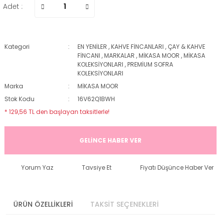
Adet :
Kategori
EN YENİLER
,
KAHVE FİNCANLARI
,
ÇAY & KAHVE
FİNCANI
,
MARKALAR
,
MİKASA MOOR
,
MİKASA
KOLEKSİYONLARI
,
PREMİUM SOFRA
KOLEKSİYONLARI
Marka
MİKASA MOOR
Stok Kodu
16V62Q1BWH
* 129,56 TL den başlayan taksitlerle!
GELİNCE HABER VER
Yorum Yaz
Tavsiye Et
Fiyatı Düşünce Haber Ver
ÜRÜN ÖZELLİKLERİ
TAKSİT SEÇENEKLERİ