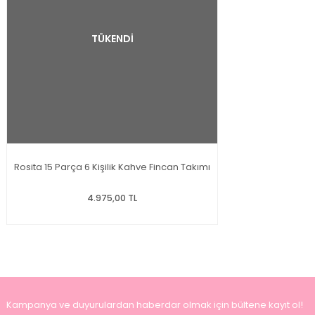
TÜKENDİ
Rosita 15 Parça 6 Kişilik Kahve Fincan Takımı
4.975,00 TL
Kampanya ve duyurulardan haberdar olmak için bültene kayıt ol!