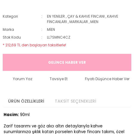
Kategori
EN YENİLER
,
ÇAY & KAHVE FİNCANI
,
KAHVE
FİNCANLARI
,
MARKALAR
,
MİEN
Marka
MİEN
Stok Kodu
LL7SMNC4CZ
* 212,69 TL den başlayan taksitlerle!
GELİNCE HABER VER
Yorum Yaz
Tavsiye Et
Fiyatı Düşünce Haber Ver
ÜRÜN ÖZELLİKLERİ
TAKSİT SEÇENEKLERİ
Hacim:
90ml
Zarif tasarımı ve göz alıcı altın detaylarıyla kahve
sunumlarınıza şıklık katan porselen kahve fincanı takımı, özel