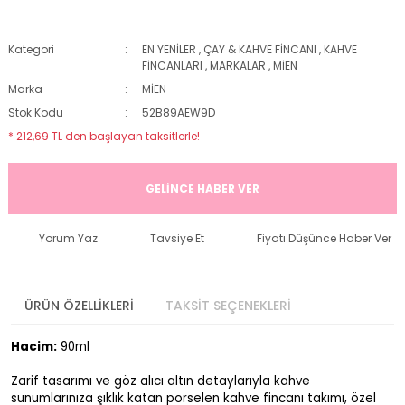
Kategori
EN YENİLER
,
ÇAY & KAHVE FİNCANI
,
KAHVE
FİNCANLARI
,
MARKALAR
,
MİEN
Marka
MİEN
Stok Kodu
52B89AEW9D
* 212,69 TL den başlayan taksitlerle!
GELİNCE HABER VER
Yorum Yaz
Tavsiye Et
Fiyatı Düşünce Haber Ver
ÜRÜN ÖZELLİKLERİ
TAKSİT SEÇENEKLERİ
Hacim:
90ml
Zarif tasarımı ve göz alıcı altın detaylarıyla kahve
sunumlarınıza şıklık katan porselen kahve fincanı takımı, özel