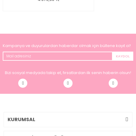
Kampanya ve duyurulardan haberdar olmak için bültene kayıt ol!
KAYDOL
Bizi sosyal medyada takip et, fırsatlardan ilk senin haberin olsun!
KURUMSAL