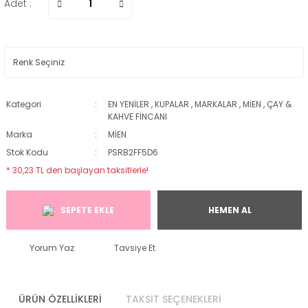
Adet :
Kategori
EN YENİLER
,
KUPALAR
,
MARKALAR
,
MİEN
,
ÇAY &
KAHVE FİNCANI
Marka
MİEN
Stok Kodu
PSRB2FF5D6
* 30,23 TL den başlayan taksitlerle!
SEPETE EKLE
HEMEN AL
Yorum Yaz
Tavsiye Et
ÜRÜN ÖZELLİKLERİ
TAKSİT SEÇENEKLERİ