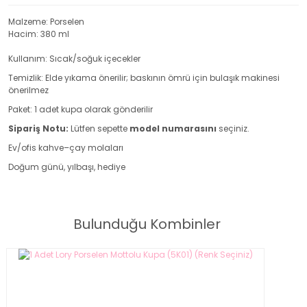
Malzeme: Porselen
Hacim: 380 ml
Kullanım: Sıcak/soğuk içecekler
Temizlik: Elde yıkama önerilir; baskının ömrü için bulaşık makinesi
önerilmez
Paket: 1 adet kupa olarak gönderilir
Sipariş Notu:
Lütfen sepette
model numarasını
seçiniz.
Ev/ofis kahve–çay molaları
Doğum günü, yılbaşı, hediye
1 Adet Lory Porselen Mottolu Kupa (5K01) (Renk Seçiniz)
Bulunduğu Kombinler