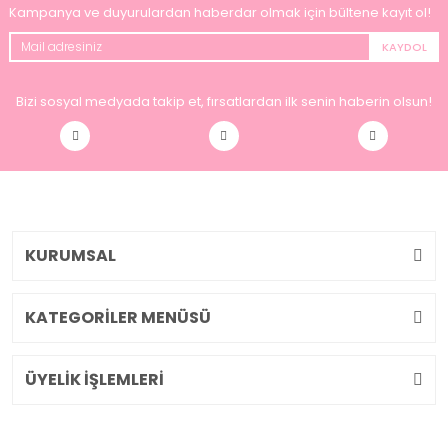
Kampanya ve duyurulardan haberdar olmak için bültene kayıt ol!
KAYDOL
Bizi sosyal medyada takip et, fırsatlardan ilk senin haberin olsun!
KURUMSAL
KATEGORİLER MENÜSÜ
ÜYELİK İŞLEMLERİ