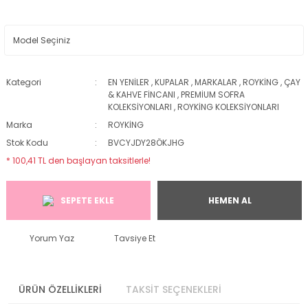
Kategori
EN YENİLER
,
KUPALAR
,
MARKALAR
,
ROYKİNG
,
ÇAY
& KAHVE FİNCANI
,
PREMİUM SOFRA
KOLEKSİYONLARI
,
ROYKİNG KOLEKSİYONLARI
Marka
ROYKİNG
Stok Kodu
BVCYJDY28ÖKJHG
* 100,41 TL den başlayan taksitlerle!
SEPETE EKLE
HEMEN AL
Yorum Yaz
Tavsiye Et
ÜRÜN ÖZELLİKLERİ
TAKSİT SEÇENEKLERİ