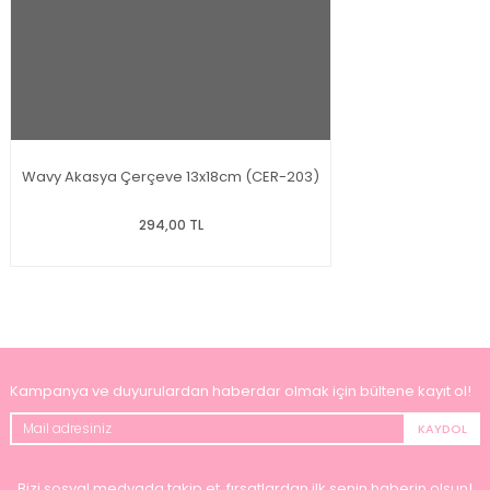
Wavy Akasya Çerçeve 13x18cm (CER-203)
294,00 TL
Kampanya ve duyurulardan haberdar olmak için bültene kayıt ol!
KAYDOL
Bizi sosyal medyada takip et, fırsatlardan ilk senin haberin olsun!