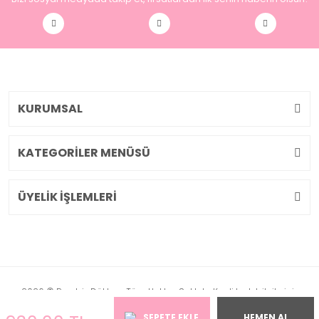
KURUMSAL
KATEGORİLER MENÜSÜ
ÜYELİK İŞLEMLERİ
2026 © Pembiş Dükkan. Tüm Hakları Saklıdır. Kredi kartı bilgileriniz
256bit SSL sertifikası ile korunmaktadır.
SEPETE EKLE
HEMEN AL