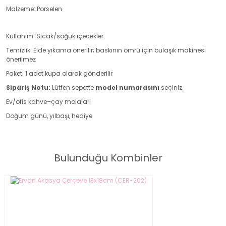
Malzeme: Porselen
Kullanım: Sıcak/soğuk içecekler
Temizlik: Elde yıkama önerilir; baskının ömrü için bulaşık makinesi
önerilmez
Paket: 1 adet kupa olarak gönderilir
Sipariş Notu:
Lütfen sepette
model numarasını
seçiniz.
Ev/ofis kahve–çay molaları
Doğum günü, yılbaşı, hediye
1 Adet Gold Desenli Porselen Kupa
Bulunduğu Kombinler