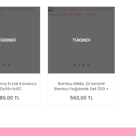
TÜKENDİ
TÜKENDİ
enny Erzak Kavanoz
Bambu Altlıklı, 2li Serenit
(1s09+1s10)
Bambu Yağdanlık Set (1113 +
1094)
880,00 TL
560,00 TL