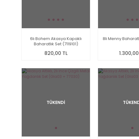
6lı Bohem Akasya Kapaklı
8li Menny Baharatl
Baharatlık Set (7119101)
820,00 TL
1.300,00
TÜKENDİ
TÜKEND