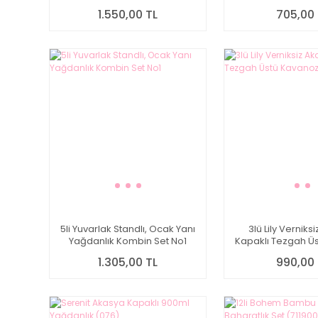
Kombin Set No1 (1090)
1.550,00 TL
705,00 
5li Yuvarlak Standlı, Ocak Yanı
3lü Lily Verniks
Yağdanlık Kombin Set No1
Kapaklı Tezgah Ü
Set (Bor0
1.305,00 TL
990,00 