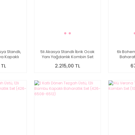
ya Standlı,
5li Akasya Standlı İbrik Ocak
6lı Bohe
ya Kapaklı
Yanı Yağdanlık Kombin Set
Baharatl
21-7119009)
 TL
2.215,00 TL
6