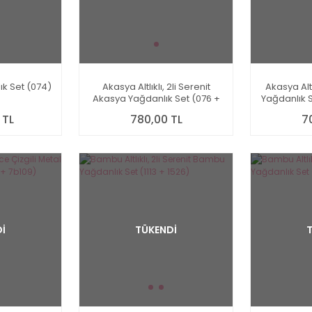
ık Set (074)
Akasya Altlıklı, 2li Serenit
Akasya Altl
Akasya Yağdanlık Set (076 +
Yağdanlık S
77030)
 TL
780,00 TL
7
İ
TÜKENDİ