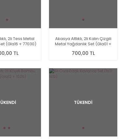
ıklı, 2li Tess Metal
Akasya Altlıklı, 2li Kalın Çizgili
et (Gla16 + 77030)
Metal Yağdanlık Set (Gla01 +
77030)
00,00 TL
700,00 TL
TÜKENDİ
TÜKENDİ