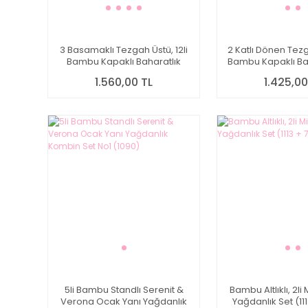
3 Basamaklı Tezgah Üstü, 12li
2 Katlı Dönen Tezga
Bambu Kapaklı Baharatlık
Bambu Kapaklı Bah
Kombin Set (330-6508-6510-
(426-6508-
1.560,00 TL
1.425,00
6512)
5li Bambu Standlı Serenit &
Bambu Altlıklı, 2l
Verona Ocak Yanı Yağdanlık
Yağdanlık Set (11