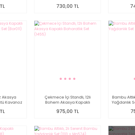
TL
730,00 TL
7
iz Akasya
Çekmece İçi Standlı, 12li
Bambu Altlık
stü Kavanoz
Bohem Akasya Kapaklı
Yağdanlık S
11)
Baharatlık Set (1455)
TL
975,00 TL
7