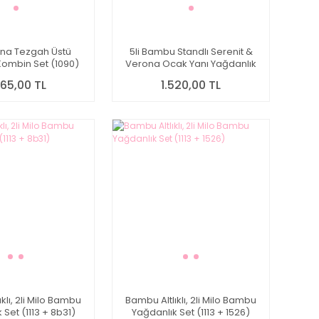
ona Tezgah Üstü
5li Bambu Standlı Serenit &
ombin Set (1090)
Verona Ocak Yanı Yağdanlık
Kombin Set No2 (1090)
465,00 TL
1.520,00 TL
klı, 2li Milo Bambu
Bambu Altlıklı, 2li Milo Bambu
 Set (1113 + 8b31)
Yağdanlık Set (1113 + 1526)