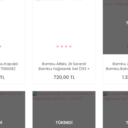
u Kapaklı
Bambu Altlıklı, 2li Serenit
Bambu 2 
(7119008)
Bambu Yağdanlık Set (1113 +
Bambu Baha
Mn574)
Kombin Se
TL
720,00 TL
1.
İ
TÜKENDİ