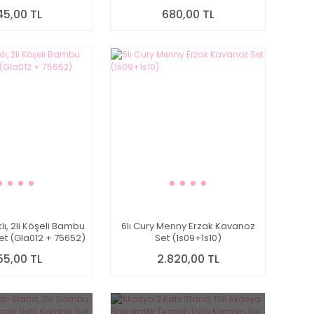
45,00 TL
680,00 TL
lı, 2li Köşeli Bambu
6lı Cury Menny Erzak Kavanoz
et (Gla012 + 75652)
Set (1s09+1s10)
55,00 TL
2.820,00 TL