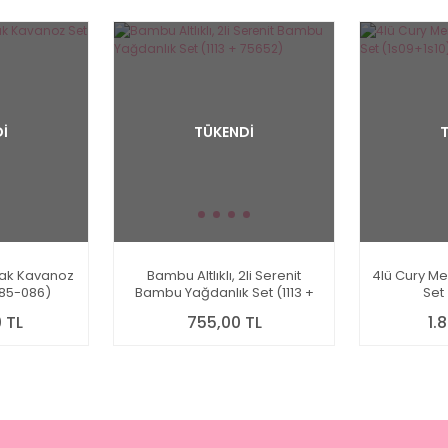
İ
TÜKENDİ
rzak Kavanoz
Bambu Altlıklı, 2li Serenit
4lü Cury M
85-086)
Bambu Yağdanlık Set (1113 +
Set 
75652)
 TL
755,00 TL
1.