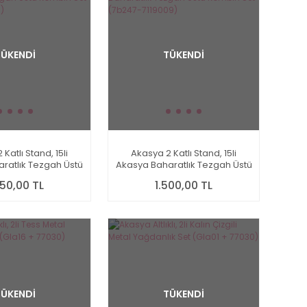
TÜKENDİ
TÜKENDİ
Katlı Stand, 15li
Akasya 2 Katlı Stand, 15li
ratlık Tezgah Üstü
Akasya Baharatlık Tezgah Üstü
t (7b52-7119008)
Kombin Set (7b247-7119009)
350,00 TL
1.500,00 TL
TÜKENDİ
TÜKENDİ