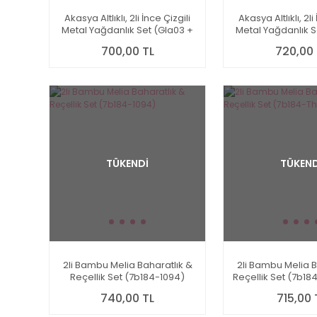
Akasya Altlıklı, 2li İnce Çizgili
Akasya Altlıklı, 2li
Metal Yağdanlık Set (Gla03 +
Metal Yağdanlık S
77030)
7b109)
700,00 TL
720,00 
TÜKENDİ
TÜKEND
2li Bambu Melia Baharatlık &
2li Bambu Melia B
Reçellik Set (7b184-1094)
Reçellik Set (7b1
740,00 TL
715,00 