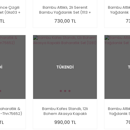
 İnce Çizgili
Bambu Altlıklı, 2li Serenit
Bambu Altlık
et (Gla03 +
Bambu Yağdanlık Set (1113 +
Yağdanlık 
1526)
TL
730,00 TL
7
İ
TÜKENDİ
aharatlık &
Bambu Kafes Standlı, 12li
Bambu Altlık
84-Thn75652)
Bohem Akasya Kapaklı
Yağdanlık S
Baharatlık Set (1281)
TL
990,00 TL
7