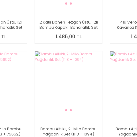
h Üstü, 12li
2 Katlı Dönen Tezgah Üstü, 12li
4lü Ver
aratlık Set
Bambu Kapaklı Baharatlık Set
Kavanoz K
6510)
(426-6508-6512)
 TL
1.485,00 TL
1.
i Milo Bambu
Bambu Altlıklı, 2li Milo Bambu
Bambu Altlı
13 + 75652)
Yağdanlık Set (1113 + 1094)
Yağdanlık