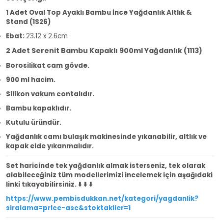
1 Adet Oval Top Ayaklı Bambu İnce Yağdanlık Altlık &
Stand (1S26)
Ebat:
23.12 x 2.6cm
2 Adet Serenit Bambu Kapaklı 900ml Yağdanlık (1113)
Borosilikat cam gövde.
900 ml hacim.
Silikon vakum contalıdır.
Bambu kapaklıdır.
Kutulu üründür.
Yağdanlık camı bulaşık makinesinde yıkanabilir, altlık ve
kapak elde yıkanmalıdır.
Set haricinde tek yağdanlık almak isterseniz, tek olarak
alabileceğiniz tüm modellerimizi incelemek için aşağıdaki
linki tıkayabilirsiniz. ⬇️ ⬇️ ⬇️
https://www.pembisdukkan.net/kategori/yagdanlik?
siralama=price-asc&stoktakiler=1