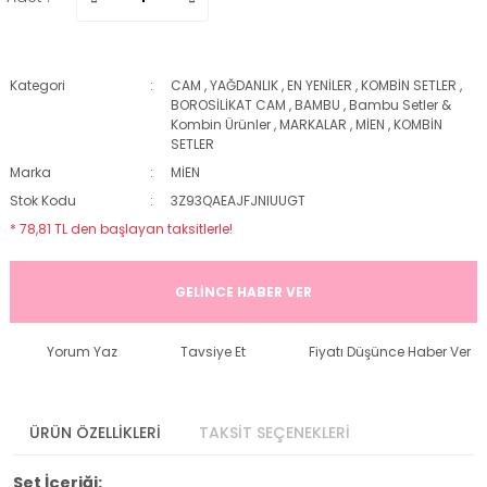
Kategori
CAM
,
YAĞDANLIK
,
EN YENİLER
,
KOMBİN SETLER
,
BOROSİLİKAT CAM
,
BAMBU
,
Bambu Setler &
Kombin Ürünler
,
MARKALAR
,
MİEN
,
KOMBİN
SETLER
Marka
MİEN
Stok Kodu
3Z93QAEAJFJNIUUGT
* 78,81 TL den başlayan taksitlerle!
GELİNCE HABER VER
Yorum Yaz
Tavsiye Et
Fiyatı Düşünce Haber Ver
ÜRÜN ÖZELLİKLERİ
TAKSİT SEÇENEKLERİ
Set İçeriği: