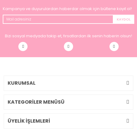
Kampanya ve duyurulardan haberdar olmak için bültene kayıt ol!
KAYDOL
Bizi sosyal medyada takip et, fırsatlardan ilk senin haberin olsun!
KURUMSAL
KATEGORİLER MENÜSÜ
ÜYELİK İŞLEMLERİ