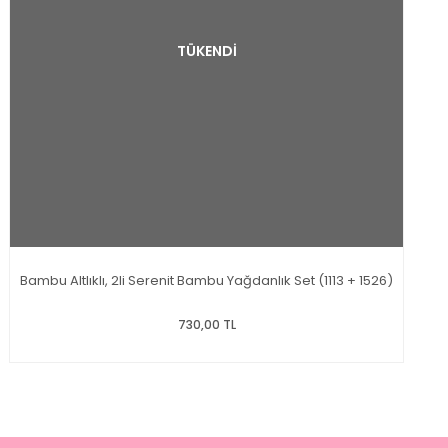
TÜKENDİ
Bambu Altlıklı, 2li Serenit Bambu Yağdanlık Set (1113 + 1526)
730,00 TL