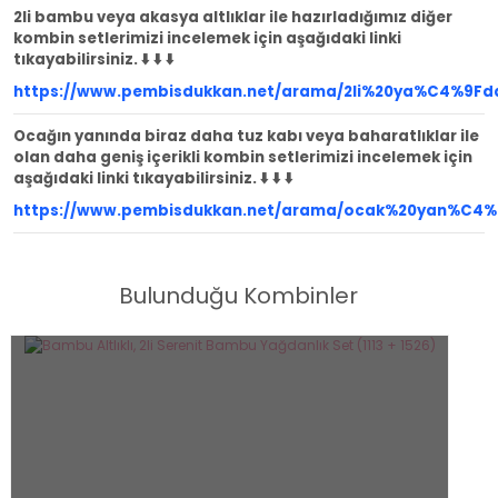
2li bambu veya akasya altlıklar ile hazırladığımız diğer
kombin setlerimizi incelemek için aşağıdaki linki
tıkayabilirsiniz. ⬇️ ⬇️ ⬇️
https://www.pembisdukkan.net/arama/2li%20ya%C4%9Fd
Ocağın yanında biraz daha tuz kabı veya baharatlıklar ile
olan daha geniş içerikli kombin setlerimizi incelemek için
aşağıdaki linki tıkayabilirsiniz. ⬇️ ⬇️ ⬇️
https://www.pembisdukkan.net/arama/ocak%20yan%C4
Bulunduğu Kombinler