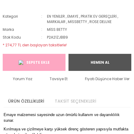
Kategori
EN YENİLER
,
EMAYE
,
PRATİK EV GEREÇLERİ
,
MARKALAR
,
MİSSBETTY
,
ROSE DELUXE
Marka
MİSS BETTY
Stok Kodu
P2A21ZJBB9
* 274,77 TL den başlayan taksitlerle!
SEPETE EKLE
HEMEN AL
Yorum Yaz
Tavsiye Et
Fiyatı Düşünce Haber Ver
ÜRÜN ÖZELLİKLERİ
TAKSİT SEÇENEKLERİ
Emaye malzemesi sayesinde uzun ömürlü kullanım ve dayanıklılık
sunar.
Kırılmaya ve çizilmeye karşı yüksek direnç gösteren yapısıyla mutfakta