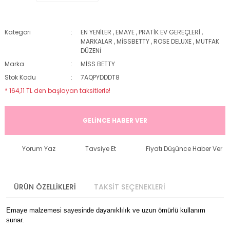
Kategori
EN YENİLER
,
EMAYE
,
PRATİK EV GEREÇLERİ
,
MARKALAR
,
MİSSBETTY
,
ROSE DELUXE
,
MUTFAK
DÜZENİ
Marka
MİSS BETTY
Stok Kodu
7AQPYDDDT8
* 164,11 TL den başlayan taksitlerle!
GELİNCE HABER VER
Yorum Yaz
Tavsiye Et
Fiyatı Düşünce Haber Ver
ÜRÜN ÖZELLİKLERİ
TAKSİT SEÇENEKLERİ
Emaye malzemesi sayesinde dayanıklılık ve uzun ömürlü kullanım
sunar.