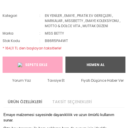
Kategori
EN YENİLER
,
EMAYE
,
PRATİK EV GEREÇLERİ
,
MARKALAR
,
MİSSBETTY
,
EMAYE KOLEKSİYONU
,
MOTTO & DOLCE VİTA
,
MUTFAK DÜZENİ
Marka
MİSS BETTY
Stok Kodu
B86R5PA4WT
* 164,11 TL den başlayan taksitlerle!
SEPETE EKLE
HEMEN AL
Yorum Yaz
Tavsiye Et
Fiyatı Düşünce Haber Ver
ÜRÜN ÖZELLİKLERİ
TAKSİT SEÇENEKLERİ
Emaye malzemesi sayesinde dayanıklılık ve uzun ömürlü kullanım
sunar.