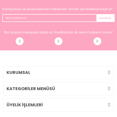
Kampanya ve duyurulardan haberdar olmak için bültene kayıt ol!
KAYDOL
Bizi sosyal medyada takip et, fırsatlardan ilk senin haberin olsun!
KURUMSAL
KATEGORİLER MENÜSÜ
ÜYELİK İŞLEMLERİ