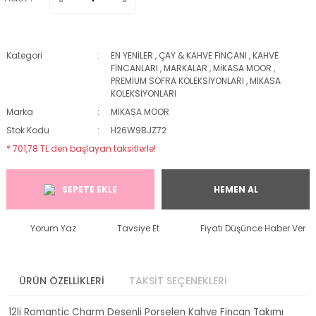
Kategori
EN YENİLER
,
ÇAY & KAHVE FİNCANI
,
KAHVE
FİNCANLARI
,
MARKALAR
,
MİKASA MOOR
,
PREMİUM SOFRA KOLEKSİYONLARI
,
MİKASA
KOLEKSİYONLARI
Marka
MİKASA MOOR
Stok Kodu
H26W9BJZ72
* 701,78 TL den başlayan taksitlerle!
SEPETE EKLE
HEMEN AL
Yorum Yaz
Tavsiye Et
Fiyatı Düşünce Haber Ver
ÜRÜN ÖZELLİKLERİ
TAKSİT SEÇENEKLERİ
12li Romantic Charm Desenli Porselen Kahve Fincan Takımı