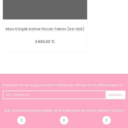
Mavi 6 Kişilik Kahve Fincan Takımı (Azr 006)
3.600,00 TL
Kampanya ve duyurulardan haberdar olmak için bültene kayıt ol!
KAYDOL
Bizi sosyal medyada takip et, fırsatlardan ilk senin haberin olsun!