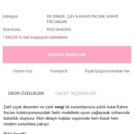
Kategori
EN YENİLER
,
ÇAY & KAHVE FİNCANI
,
KAHVE
FİNCANLARI
Stok Kodu
RS1C3H42WA
* 340,09 TL den başlayan taksitlerle!
GELİNCE HABER VER
Yorum Yaz
Tavsiye Et
Fiyatı Düşünce Haber Ver
ÜRÜN ÖZELLİKLERİ
TAKSİT SEÇENEKLERİ
Zarif çiçek desenleri ve canlı
rengi
ile sunumlarınıza şıklık katar.Kahve
fincanı koleksiyonunuzdaki farklı modellerle uyum sağlayarak sofranızda
bütünlük oluşturur. Altın detaylı kulpları sayesinde hem klasik hem
modern sunumlara yakışır.