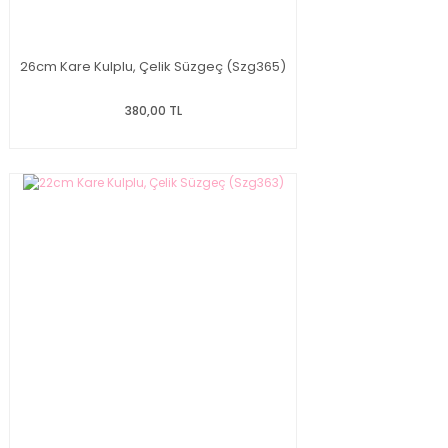
26cm Kare Kulplu, Çelik Süzgeç (Szg365)
380,00 TL