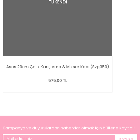
TÜKENDİ
Asos 29cm Çelik Karıştırma & Mikser Kabı (Szg359)
575,00 TL
Kampanya ve duyurulardan haberdar olmak için bültene kayıt ol!
KAYDOL