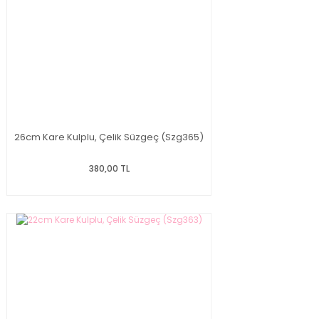
26cm Kare Kulplu, Çelik Süzgeç (Szg365)
380,00 TL