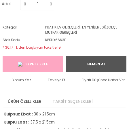
Adet :
Kategori
PRATİK EV GEREÇLERİ
,
EN YENİLER
,
SÜZGEÇ
,
MUTFAK GEREÇLERİ
Stok Kodu
KPKHX66N3E
* 36,17 TL den başlayan taksitlerle!
SEPETE EKLE
HEMEN AL
Yorum Yaz
Tavsiye Et
Fiyatı Düşünce Haber Ver
ÜRÜN ÖZELLİKLERİ
TAKSİT SEÇENEKLERİ
Kulpsuz Ebat :
30 x 21.5cm
Kulplu Ebat :
37.5 x 21.5cm