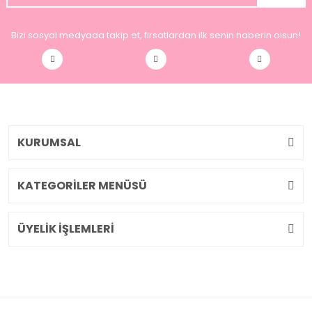
Bizi sosyal medyada takip et, fırsatlardan ilk senin haberin olsun!
KURUMSAL
KATEGORİLER MENÜSÜ
ÜYELİK İŞLEMLERİ