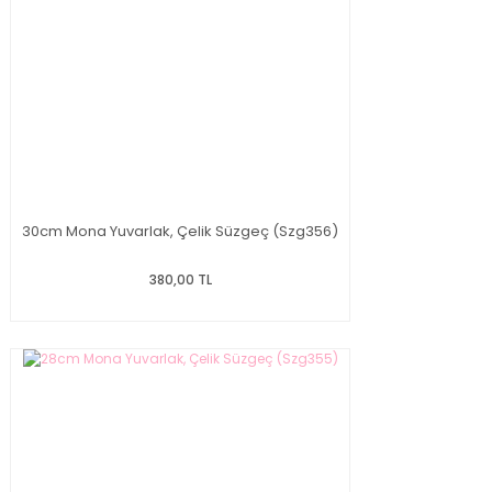
30cm Mona Yuvarlak, Çelik Süzgeç (Szg356)
380,00 TL