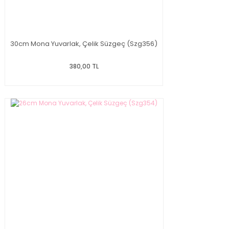
30cm Mona Yuvarlak, Çelik Süzgeç (Szg356)
380,00 TL