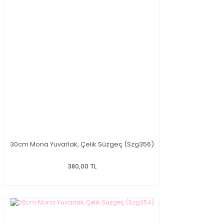
30cm Mona Yuvarlak, Çelik Süzgeç (Szg356)
380,00 TL