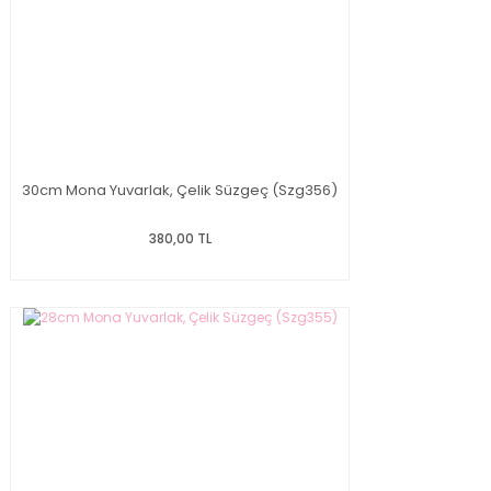
30cm Mona Yuvarlak, Çelik Süzgeç (Szg356)
380,00 TL