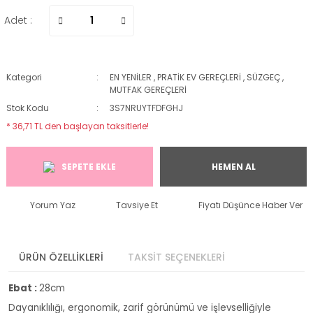
Adet :
Kategori
EN YENİLER
,
PRATİK EV GEREÇLERİ
,
SÜZGEÇ
,
MUTFAK GEREÇLERİ
Stok Kodu
3S7NRUYTFDFGHJ
* 36,71 TL den başlayan taksitlerle!
SEPETE EKLE
HEMEN AL
Yorum Yaz
Tavsiye Et
Fiyatı Düşünce Haber Ver
ÜRÜN ÖZELLİKLERİ
TAKSİT SEÇENEKLERİ
Ebat :
28cm
Dayanıklılığı, ergonomik, zarif görünümü ve işlevselliğiyle