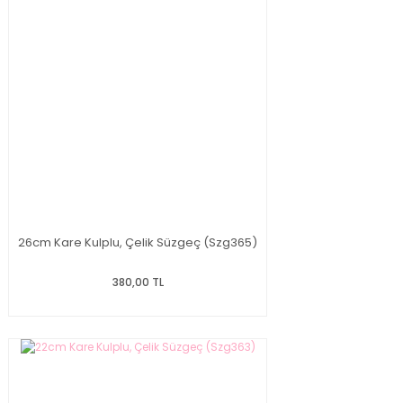
26cm Kare Kulplu, Çelik Süzgeç (Szg365)
380,00 TL