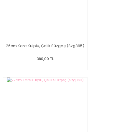
26cm Kare Kulplu, Çelik Süzgeç (Szg365)
380,00 TL