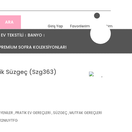
ARA
Giriş Yap
Favorilerim
Sepetim
EV TEKSTİLİ
BANYO
PREMİUM SOFRA KOLEKSİYONLARI
lik Süzgeç (Szg363)
 YENİLER
,
PRATİK EV GEREÇLERİ
,
SÜZGEÇ
,
MUTFAK GEREÇLERİ
12NIUYTFG