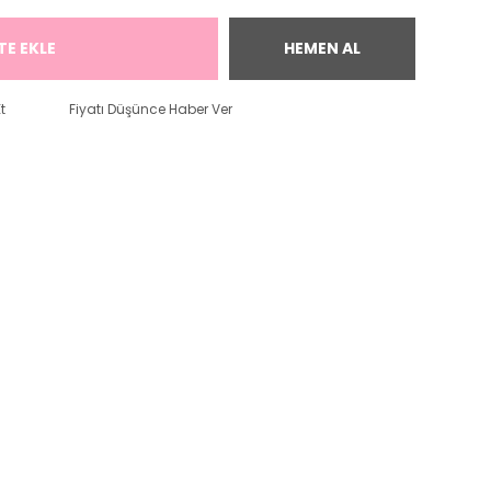
TE EKLE
HEMEN AL
t
Fiyatı Düşünce Haber Ver