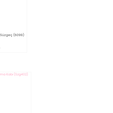
on Süzgeç (6099)
L