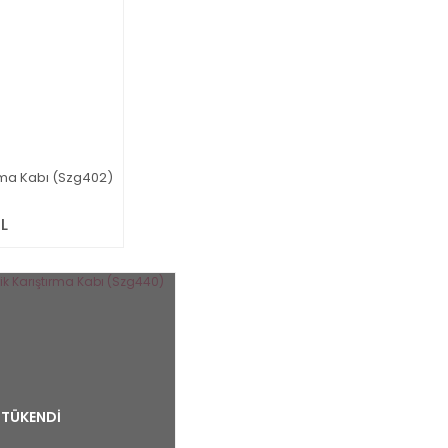
rma Kabı (Szg402)
L
TÜKENDİ