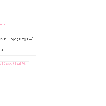
Çelik Süzgeç (Szg354)
00 TL