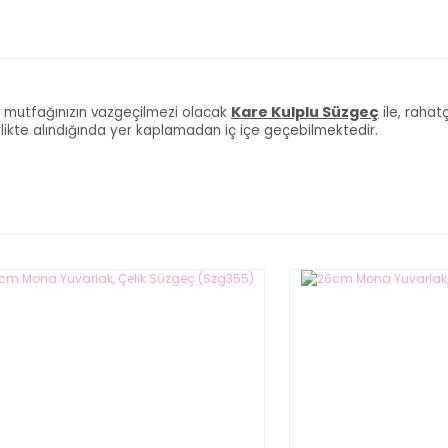
Kare Kulplu Süzgeç
r
yle mutfağınızın vazgeçilmezi olacak
ile,
ahatça
irlikte alındığında yer kaplamadan iç içe geçebilmektedir.