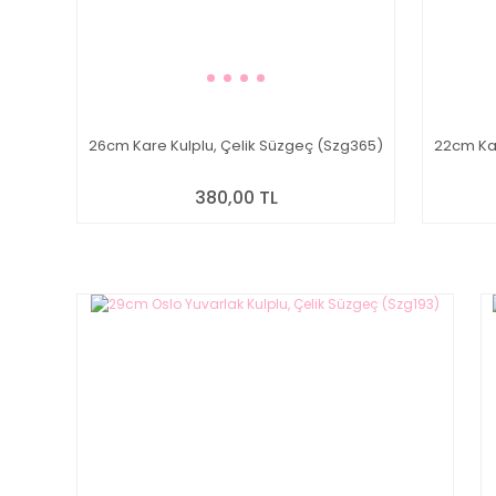
26cm Kare Kulplu, Çelik Süzgeç (Szg365)
22cm Kar
380,00 TL