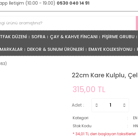
pp İletişim (10.00 - 19.00)
0530 040 14 91
TFAK DÜZENİ
SOFRA
ÇAY & KAHVE FİNCANI
PİŞİRME GRUBU
MARKALAR
DEKOR & SUNUM ÜRÜNLERİ
EMAYE KOLEKSİYONU
363)
22cm Kare Kulplu, Çe
315,00 TL
Adet :
Kategori
EN
Stok Kodu
HN
* 34,01 TL den başlayan taksitlerle!