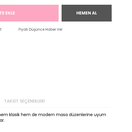
TE EKLE
HEMEN AL
t
Fiyatı Düşünce Haber Ver
TAKSİT SEÇENEKLERİ
iyle hem klasik hem de modern masa düzenlerine uyum
ar.