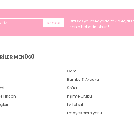
Bizi sosyal medyada takip et, fırsa
KAYDOL
senin haberin olsun!
RİLER MENÜSÜ
Cam
Bambu & Akasya
eni
Sofra
e Fincanı
Pişirme Grubu
çleri
Ev Tekstil
Emaye Koleksiyonu