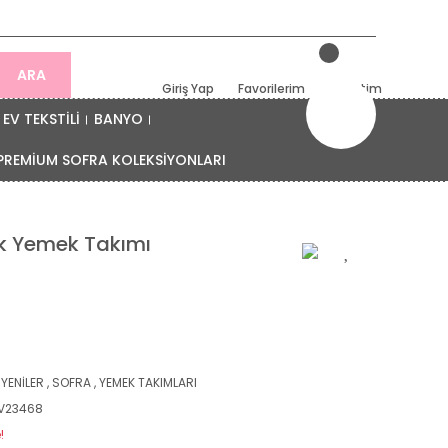
ARA
Giriş Yap
Favorilerim
Sepetim
EV TEKSTİLİ
BANYO
PREMİUM SOFRA KOLEKSİYONLARI
lik Yemek Takımı
 YENİLER
,
SOFRA
,
YEMEK TAKIMLARI
V23468
!