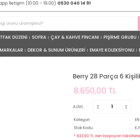
pp İletişim (10.00 - 19.00)
0530 040 14 91
TFAK DÜZENİ
SOFRA
ÇAY & KAHVE FİNCANI
PİŞİRME GRUBU
MARKALAR
DEKOR & SUNUM ÜRÜNLERİ
EMAYE KOLEKSİYONU
Berry 28 Parça 6 Kişi
8.650,00 TL
Adet :
Kategori
EN
Stok Kodu
EJ
* 933,90 TL den başlayan taksitlerle