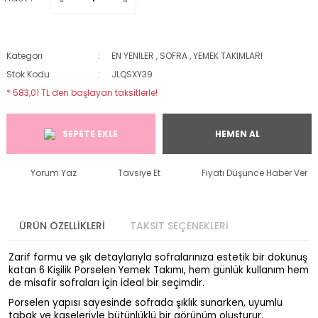
Kategori
EN YENİLER
,
SOFRA
,
YEMEK TAKIMLARI
Stok Kodu
JLQSXY39
* 583,01 TL den başlayan taksitlerle!
SEPETE EKLE
HEMEN AL
Yorum Yaz
Tavsiye Et
Fiyatı Düşünce Haber Ver
ÜRÜN ÖZELLİKLERİ
TAKSİT SEÇENEKLERİ
Zarif formu ve şık detaylarıyla sofralarınıza estetik bir dokunuş
katan 6 Kişilik Porselen Yemek Takımı, hem günlük kullanım hem
de misafir sofraları için ideal bir seçimdir.
Porselen yapısı sayesinde sofrada şıklık sunarken, uyumlu
tabak ve kaseleriyle bütünlüklü bir görünüm oluşturur.