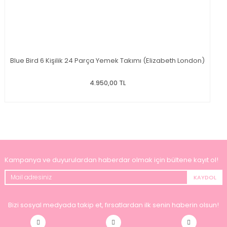
Blue Bird 6 Kişilik 24 Parça Yemek Takımı (Elizabeth London)
4.950,00 TL
Kampanya ve duyurulardan haberdar olmak için bültene kayıt ol!
KAYDOL
Bizi sosyal medyada takip et, fırsatlardan ilk senin haberin olsun!