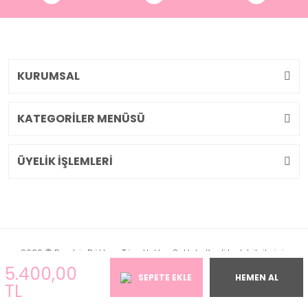
KURUMSAL
KATEGORİLER MENÜSÜ
ÜYELİK İŞLEMLERİ
2026 © Pembiş Dükkan. Tüm Hakları Saklıdır. Kredi kartı bilgileriniz
256bit SSL sertifikası ile korunmaktadır.
5.400,00
SEPETE EKLE
HEMEN AL
TL
ile
ideasoft
e-