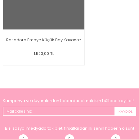
Rosadora Emaye Küçük Boy Kavanoz
1.520,00 TL
Kampanya ve duyurulardan haberdar olmak için bültene kayıt ol!
KAYDOL
Bizi sosyal medyada takip et, fırsatlardan ilk senin haberin olsun!