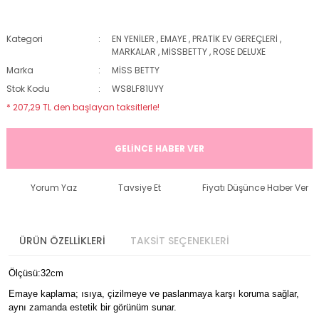
Kategori
EN YENİLER
,
EMAYE
,
PRATİK EV GEREÇLERİ
,
MARKALAR
,
MİSSBETTY
,
ROSE DELUXE
Marka
MİSS BETTY
Stok Kodu
WS8LF81UYY
* 207,29 TL den başlayan taksitlerle!
GELİNCE HABER VER
Yorum Yaz
Tavsiye Et
Fiyatı Düşünce Haber Ver
ÜRÜN ÖZELLİKLERİ
TAKSİT SEÇENEKLERİ
Ölçüsü:32cm
Emaye kaplama; ısıya, çizilmeye ve paslanmaya karşı koruma sağlar,
aynı zamanda estetik bir görünüm sunar.