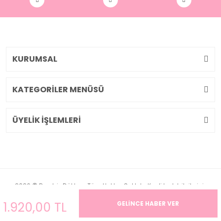
KURUMSAL
KATEGORİLER MENÜSÜ
ÜYELİK İŞLEMLERİ
2026 © Pembiş Dükkan. Tüm Hakları Saklıdır. Kredi kartı bilgileriniz
256bit SSL sertifikası ile korunmaktadır.
1.920,00 TL
GELİNCE HABER VER