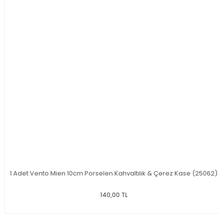
1 Adet Vento Mien 10cm Porselen Kahvaltılık & Çerez Kase (25062)
140,00 TL