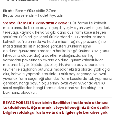
Ebat :
13cm
- Yükseklik:
2.7cm
Beyaz porselendir - 1 adet Fiyatıdır
Vento 13cm Düz Kahvaltılık Kase
:
Düz formu ile kahvaltı
masalarınızda birkaç peynir çeşidi, yeşil- siyah zeytin çeşitleri,
tereyağı, kaymak, helva vs gibi daha düz form kase isteyen
şarküteri ürünleri için ideal ürünlerdendir. Bu kaseler aslında
kahvaltı sofralarınızda ve hatta misafir ağırlayıp özendiğiniz
masalarınızda sizin sadece şarküteri ürünlerini içine
doldurduğunuz anda masanızı harika bir görünüme kavuşturur.
İhtiyacınız olacak doğru adetlerle aldığınızda, sizi hiç
yormadan paketinden çıkarıp doldurduğunuz kahvaltılıklar
masanızı büyük ölçüde güzelleştirir. Ayrıca beyaz porselen
ürünler ile sağlanan bütüncül masalar ekstra olarak iştah açıcı
olur, kahvaltı yapmak istersiniz... Farklı boy seçeneği ve oval -
yuvarlak form seçeneği olan düz form kaselerde tek yapmanız
gereken; hangi boyun ölçülerinin, oval veya yuvarlak VENTO
serisi çeşitlerden hangi formun size daha yatkın olduğuna
bakmanız olacaktır.
BEYAZ PORSELEN serisinin özellikleri hakkında aklınıza
takılabilecek, öğrenmek isteyebileceğiniz ürün özellik
bilgileri oldukça fazla ve ürün bilgileriyle beraber çok