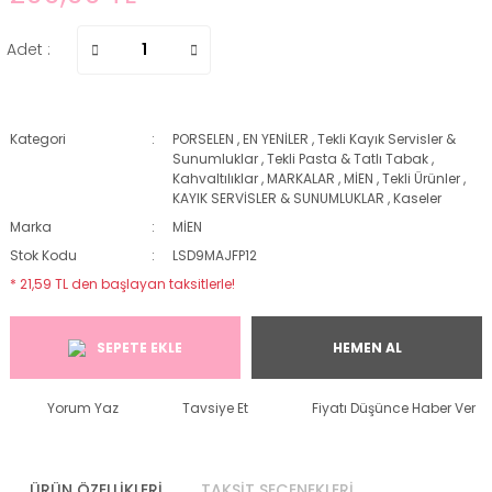
Adet :
Kategori
PORSELEN
,
EN YENİLER
,
Tekli Kayık Servisler &
Sunumluklar
,
Tekli Pasta & Tatlı Tabak
,
Kahvaltılıklar
,
MARKALAR
,
MİEN
,
Tekli Ürünler
,
KAYIK SERVİSLER & SUNUMLUKLAR
,
Kaseler
Marka
MİEN
Stok Kodu
LSD9MAJFP12
* 21,59 TL den başlayan taksitlerle!
SEPETE EKLE
HEMEN AL
Yorum Yaz
Tavsiye Et
Fiyatı Düşünce Haber Ver
ÜRÜN ÖZELLİKLERİ
TAKSİT SEÇENEKLERİ