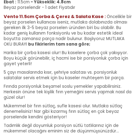
Ebat :
11.5cm
-
Yükseklik
:
4.8cm
Beyaz porselendir - 1 adet Fiyatıdır
Vento 11.5cm Çorba & Çerez & Salata Kase
:
Öncelikle bir
beyaz porselen kullanıcısı iseniz, mutlaka dolabınızda olması
gereken ilk 3-5 beyaz porselen üründen biri bu olabilir. Bu
kadar geniş kullanım fonksiyonlu ve bu kadar estetik ideal
boyutta zamansız parça nadir bulunur. Başlıyoruz MUTLAKA
OKU BURAYI
bu fikirlerim tam sana göre;
Harika bir çorba kasesi olur! Bu kaselere çorba çok yakışıyor.
Boyu küçük görünebilir, iç hacmi ise bir porsiyonluk çorba için
gayet yeterli!
5 çayı masalarında kısır, şehriye salatası vs. porsiyonluk
salatalar servis etmek için bu kaseler muhteşem bir parça.
Fırında porsiyonluk beşamel soslu yemekler yapabilirsiniz.
Herkesin önüne tek kişilik fırın yemeğini servis yapmak nasıl da
güzel olur!
Mükemmel bir fırın sütlaç, sufle kasesi olur. Mutlaka sütlaç
denemelisiniz! Nar gibi kızarmış fırın sütlaç en çok beyaz
porselende kendini gösteriyor!
Tadımlık değil doyumluk porsiyon sütlü tatlılarınız için de
mükemmel olacağını eminim siz de düşünmüşsünüzdür...