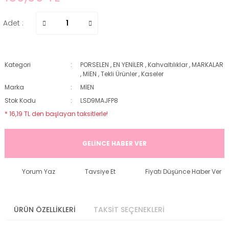
Adet :
Kategori
PORSELEN
,
EN YENİLER
,
Kahvaltılıklar
,
MARKALAR
,
MİEN
,
Tekli Ürünler
,
Kaseler
Marka
MİEN
Stok Kodu
LSD9MAJFP8
* 16,19 TL den başlayan taksitlerle!
GELİNCE HABER VER
Yorum Yaz
Tavsiye Et
Fiyatı Düşünce Haber Ver
ÜRÜN ÖZELLİKLERİ
TAKSİT SEÇENEKLERİ