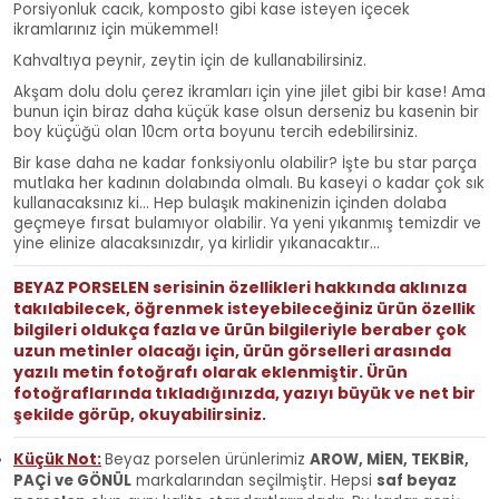
Porsiyonluk cacık, komposto gibi kase isteyen içecek
ikramlarınız için mükemmel!
Kahvaltıya peynir, zeytin için de kullanabilirsiniz.
Akşam dolu dolu çerez ikramları için yine jilet gibi bir kase! Ama
bunun için biraz daha küçük kase olsun derseniz bu kasenin bir
boy küçüğü olan 10cm orta boyunu tercih edebilirsiniz.
Bir kase daha ne kadar fonksiyonlu olabilir? İşte bu star parça
mutlaka her kadının dolabında olmalı. Bu kaseyi o kadar çok sık
kullanacaksınız ki... Hep bulaşık makinenizin içinden dolaba
geçmeye fırsat bulamıyor olabilir. Ya yeni yıkanmış temizdir ve
yine elinize alacaksınızdır, ya kirlidir yıkanacaktır...
BEYAZ PORSELEN serisinin özellikleri hakkında aklınıza
takılabilecek, öğrenmek isteyebileceğiniz ürün özellik
bilgileri oldukça fazla ve ürün bilgileriyle beraber çok
uzun metinler olacağı için, ürün görselleri arasında
yazılı metin fotoğrafı olarak eklenmiştir. Ürün
fotoğraflarında tıkladığınızda, yazıyı büyük ve net bir
şekilde görüp, okuyabilirsiniz.
Küçük Not:
Beyaz porselen ürünlerimiz
AROW, MİEN, TEKBİR,
PAÇİ ve GÖNÜL
markalarından seçilmiştir.
Hepsi
saf beyaz