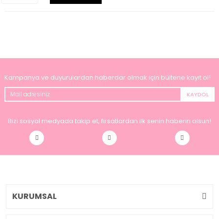
Kampanya ve duyurulardan haberdar olmak için bültene kayıt ol!
KAYDOL
Bizi sosyal medyada takip et, fırsatlardan ilk senin haberin olsun!
KURUMSAL