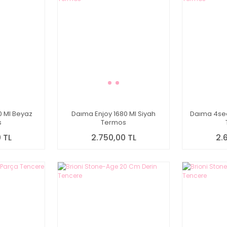
0 Ml Beyaz
Daıma Enjoy 1680 Ml Siyah
Daıma 4sea
s
Termos
 TL
2.750,00 TL
2.