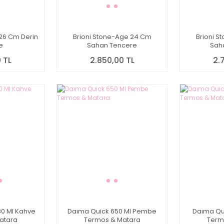
 26 Cm Derin
Brioni Stone-Age 24 Cm
Brioni 
e
Sahan Tencere
Sah
 TL
2.850,00 TL
2.
0 Ml Kahve
Daıma Quick 650 Ml Pembe
Daıma Qu
atara
Termos & Matara
Term