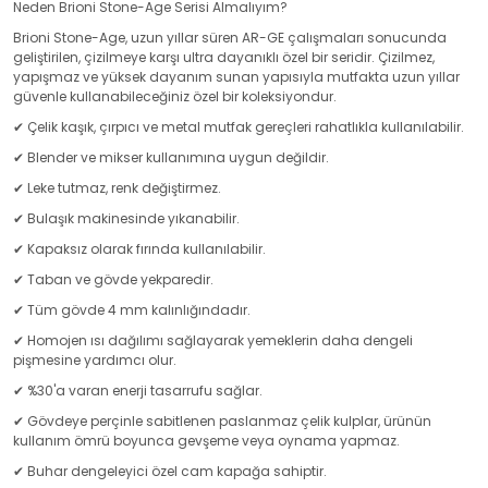
Neden Brioni Stone-Age Serisi Almalıyım?
Brioni Stone-Age, uzun yıllar süren AR-GE çalışmaları sonucunda
geliştirilen, çizilmeye karşı ultra dayanıklı özel bir seridir. Çizilmez,
yapışmaz ve yüksek dayanım sunan yapısıyla mutfakta uzun yıllar
güvenle kullanabileceğiniz özel bir koleksiyondur.
✔ Çelik kaşık, çırpıcı ve metal mutfak gereçleri rahatlıkla kullanılabilir.
✔ Blender ve mikser kullanımına uygun değildir.
✔ Leke tutmaz, renk değiştirmez.
✔ Bulaşık makinesinde yıkanabilir.
✔ Kapaksız olarak fırında kullanılabilir.
✔ Taban ve gövde yekparedir.
✔ Tüm gövde 4 mm kalınlığındadır.
✔ Homojen ısı dağılımı sağlayarak yemeklerin daha dengeli
pişmesine yardımcı olur.
✔ %30'a varan enerji tasarrufu sağlar.
✔ Gövdeye perçinle sabitlenen paslanmaz çelik kulplar, ürünün
kullanım ömrü boyunca gevşeme veya oynama yapmaz.
✔ Buhar dengeleyici özel cam kapağa sahiptir.