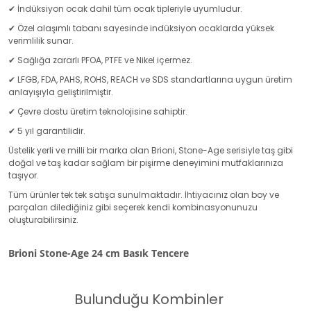
✔ İndüksiyon ocak dahil tüm ocak tipleriyle uyumludur.
✔ Özel alaşımlı tabanı sayesinde indüksiyon ocaklarda yüksek
verimlilik sunar.
✔ Sağlığa zararlı PFOA, PTFE ve Nikel içermez.
✔ LFGB, FDA, PAHS, ROHS, REACH ve SDS standartlarına uygun üretim
anlayışıyla geliştirilmiştir.
✔ Çevre dostu üretim teknolojisine sahiptir.
✔ 5 yıl garantilidir.
Üstelik yerli ve milli bir marka olan Brioni, Stone-Age serisiyle taş gibi
doğal ve taş kadar sağlam bir pişirme deneyimini mutfaklarınıza
taşıyor.
Tüm ürünler tek tek satışa sunulmaktadır. İhtiyacınız olan boy ve
parçaları dilediğiniz gibi seçerek kendi kombinasyonunuzu
oluşturabilirsiniz.
Brioni Stone-Age 24 cm Basık Tencere
Bulunduğu Kombinler