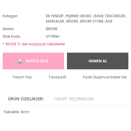
Kategori
EN YENİLER
,
PİŞİRME GRUBU
,
BASIK TENCERELER
,
MARKALAR
,
BRİONİ
,
BRİONİ STONE-AGE
Marka
BRİONİ
Stok Kodu
UYTRNH
* 361,68 TL den başlayan taksitlerle!
SEPETE EKLE
HEMEN AL
Yorum Yaz
Tavsiye Et
Fiyatı Düşünce Haber Ver
ÜRÜN ÖZELLİKLERİ
TAKSİT SEÇENEKLERİ
Yükseklik: 8cm