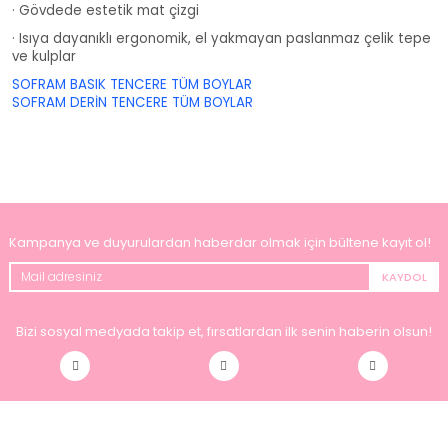
· Gövdede estetik mat çizgi
· Isıya dayanıklı ergonomik, el yakmayan paslanmaz çelik tepe
ve kulplar
SOFRAM BASIK TENCERE TÜM BOYLAR
SOFRAM DERİN TENCERE TÜM BOYLAR
Kampanya ve duyurulardan haberdar olmak için bültene kayıt ol!
KAYDOL
Bizi sosyal medyada takip et, fırsatlardan ilk senin haberin olsun!