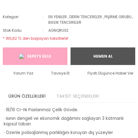
Kategori
EN YENİLER
,
DERİN TENCERELER
,
PİŞİRME GRUBU
,
BASIK TENCERELER
Stok Kodu
AGNQRUX2
* 165,62 TL den başlayan taksitlerle!
SEPETE EKLE
HEMEN AL
Yorum Yaz
Tavsiye Et
Fiyatı Düşünce Haber Ver
ÜRÜN ÖZELLİKLERİ
TAKSİT SEÇENEKLERİ
· 18/10 Cr-Ni Paslanmaz Çelik Gövde.
· Isının dengeli ve ekonomik dağılımını sağlayan 3 katmanlı
kapsül taban
· Özenle polisajlanmış parlıklığını koruyan dış yüzeyler