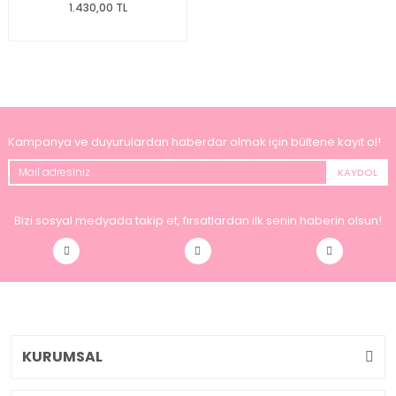
1.430,00 TL
Kampanya ve duyurulardan haberdar olmak için bültene kayıt ol!
KAYDOL
Bizi sosyal medyada takip et, fırsatlardan ilk senin haberin olsun!
KURUMSAL