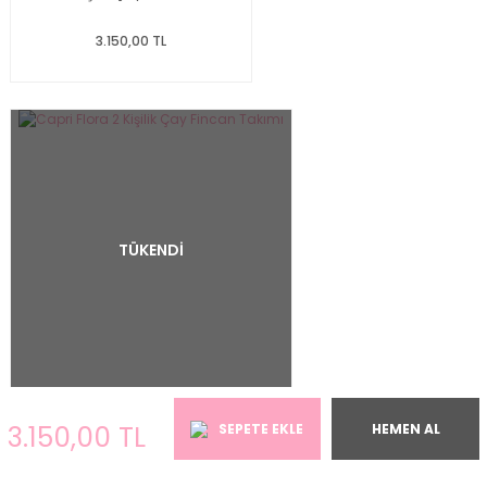
3.150,00 TL
TÜKENDİ
Capri Flora 2 Kişilik Çay Fincan Takımı
3.150,00 TL
SEPETE EKLE
HEMEN AL
1.700,00 TL