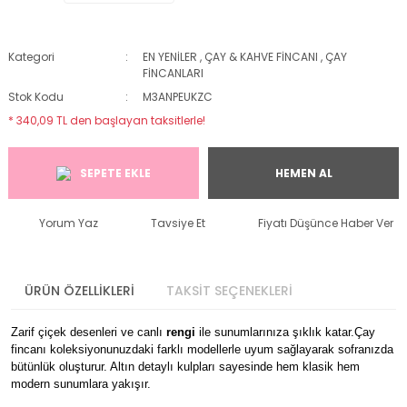
Kategori
EN YENİLER
,
ÇAY & KAHVE FİNCANI
,
ÇAY
FİNCANLARI
Stok Kodu
M3ANPEUKZC
* 340,09 TL den başlayan taksitlerle!
SEPETE EKLE
HEMEN AL
Yorum Yaz
Tavsiye Et
Fiyatı Düşünce Haber Ver
ÜRÜN ÖZELLİKLERİ
TAKSİT SEÇENEKLERİ
Zarif çiçek desenleri ve canlı
rengi
ile sunumlarınıza şıklık katar.Çay
fincanı koleksiyonunuzdaki farklı modellerle uyum sağlayarak sofranızda
bütünlük oluşturur. Altın detaylı kulpları sayesinde hem klasik hem
modern sunumlara yakışır.