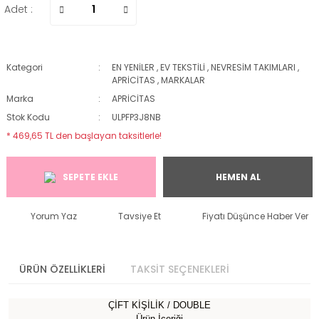
Adet :
Kategori
EN YENİLER
,
EV TEKSTİLİ
,
NEVRESİM TAKIMLARI
,
APRİCİTAS
,
MARKALAR
Marka
APRİCİTAS
Stok Kodu
ULPFP3J8NB
* 469,65 TL den başlayan taksitlerle!
SEPETE EKLE
HEMEN AL
Yorum Yaz
Tavsiye Et
Fiyatı Düşünce Haber Ver
ÜRÜN ÖZELLİKLERİ
TAKSİT SEÇENEKLERİ
ÇİFT KİŞİLİK / DOUBLE
Ürün İçeriği