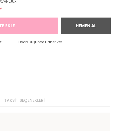
X7ANLJUX
e!
TE EKLE
HEMEN AL
t
Fiyatı Düşünce Haber Ver
TAKSİT SEÇENEKLERİ