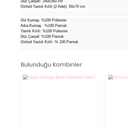
Düz Çarşaf/: 240x260 cm
Oxford Yastık Kılıfı (2 Adet): 50x70 cm
Üst Kumaş: %100 Poliester
Arka Kumaş : %100 Pamuk
Yastık Kılıfı: %100 Poliester
Düz Çarşaf: %100 Pamuk
Oxford Yastık Kılıfı :% 100 Pamuk
My Touch Çift Kişilik Nevresim Takımı Aphrodite
Bulunduğu Kombinler