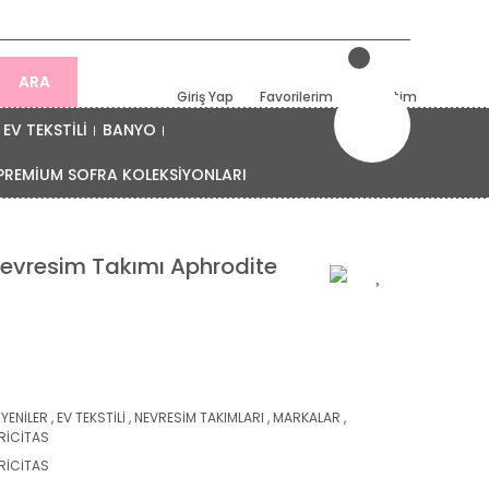
ARA
Giriş Yap
Favorilerim
Sepetim
EV TEKSTİLİ
BANYO
PREMİUM SOFRA KOLEKSİYONLARI
 Nevresim Takımı Aphrodite
 YENİLER
,
EV TEKSTİLİ
,
NEVRESİM TAKIMLARI
,
MARKALAR
,
RİCİTAS
RİCİTAS