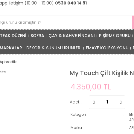
pp İletişim (10.00 - 19.00)
0530 040 14 91
TFAK DÜZENİ
SOFRA
ÇAY & KAHVE FİNCANI
PİŞİRME GRUBU
MARKALAR
DEKOR & SUNUM ÜRÜNLERİ
EMAYE KOLEKSİYONU
 Aphrodite
My Touch Çift Kişilik
4.350,00 TL
Adet :
Kategori
EN
AP
Marka
AP