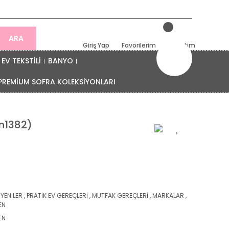
ARA
Giriş Yap
Favorilerim
Sepetim
EV TEKSTİLİ
BANYO
PREMİUM SOFRA KOLEKSİYONLARI
Mn1382)
 YENİLER
,
PRATİK EV GEREÇLERİ
,
MUTFAK GEREÇLERİ
,
MARKALAR
,
EN
EN