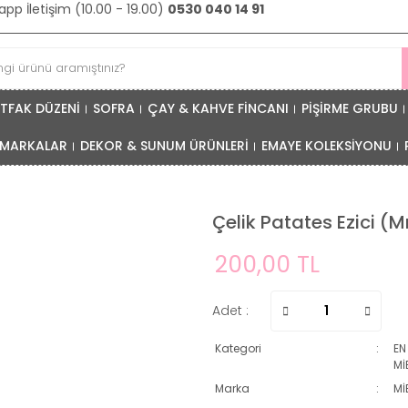
pp İletişim (10.00 - 19.00)
0530 040 14 91
TFAK DÜZENİ
SOFRA
ÇAY & KAHVE FİNCANI
PİŞİRME GRUBU
MARKALAR
DEKOR & SUNUM ÜRÜNLERİ
EMAYE KOLEKSİYONU
Çelik Patates Ezici (
200,00 TL
Adet :
Kategori
EN
Mİ
Marka
Mİ