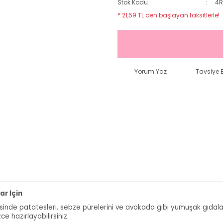
Stok Kodu
4R
* 21,59 TL den başlayan taksitlerle!
Yorum Yaz
Tavsiye E
ar İçin
yesinde patatesleri, sebze pürelerini ve avokado gibi yumuşak gıdal
ce hazırlayabilirsiniz.