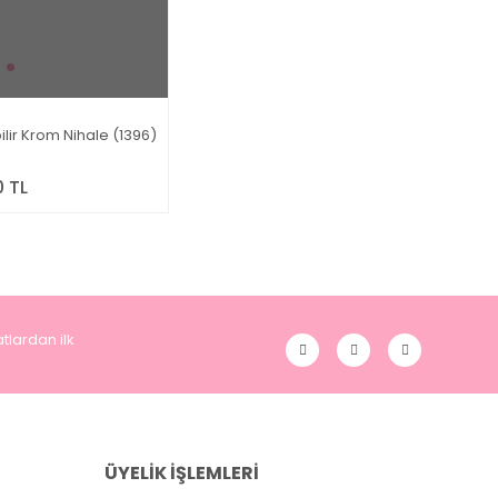
lir Krom Nihale (1396)
 TL
tlardan ilk
ÜYELİK İŞLEMLERİ