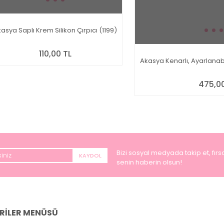
asya Saplı Krem Silikon Çırpıcı (1199)
110,00 TL
Akasya Kenarlı, Ayarlanabi
475,00
Bizi sosyal medyada takip et, fırsa
KAYDOL
senin haberin olsun!
RİLER MENÜSÜ