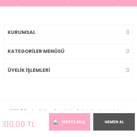
KURUMSAL
KATEGORİLER MENÜSÜ
ÜYELİK İŞLEMLERİ
2026 © Pembiş Dükkan. Tüm Hakları Saklıdır. Kredi kartı bilgileriniz
256bit SSL sertifikası ile korunmaktadır.
310,00 TL
SEPETE EKLE
HEMEN AL
ile
ideasoft
e-