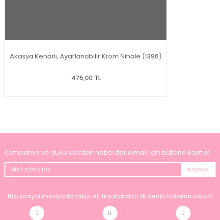
Akasya Kenarlı, Ayarlanabilir Krom Nihale (1396)
475,00 TL
Kampanya ve duyurulardan haberdar olmak için bültene kayıt ol!
KAYDOL
Bizi sosyal medyada takip et, fırsatlardan ilk senin haberin olsun!