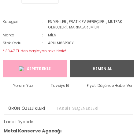
Kategori
EN YENİLER
,
PRATİK EV GEREÇLERİ
,
MUTFAK
GEREÇLERİ
,
MARKALAR
,
MİEN
Marka
MİEN
Stok Kodu
4RULM6SP08Y
* 33,47 TL den başlayan taksitlerle!
SEPETE EKLE
HEMEN AL
Yorum Yaz
Tavsiye Et
Fiyatı Düşünce Haber Ver
ÜRÜN ÖZELLİKLERİ
TAKSİT SEÇENEKLERİ
1 adet fiyatıdır.
Metal Konserve Açacağı