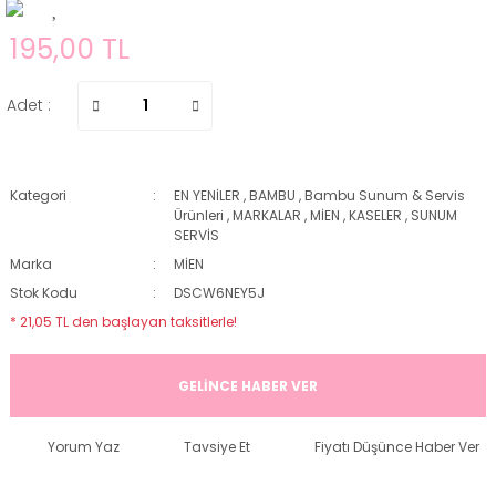
195,00 TL
Adet :
Kategori
EN YENİLER
,
BAMBU
,
Bambu Sunum & Servis
Ürünleri
,
MARKALAR
,
MİEN
,
KASELER
,
SUNUM
SERVİS
Marka
MİEN
Stok Kodu
DSCW6NEY5J
* 21,05 TL den başlayan taksitlerle!
GELİNCE HABER VER
Yorum Yaz
Tavsiye Et
Fiyatı Düşünce Haber Ver