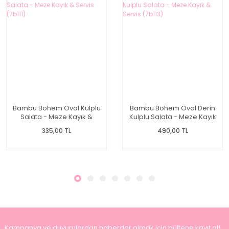
Bambu Bohem Oval Kulplu
Bambu Bohem Oval Derin
Salata - Meze Kayık &
Kulplu Salata - Meze Kayık
Servis (7b111)
& Servis (7b113)
335,00 TL
490,00 TL
Kampanya ve duyurulardan haberdar olmak için bültene kayıt ol!