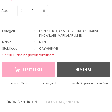
Adet :
Kategori
EN YENİLER
,
ÇAY & KAHVE FİNCANI
,
KAHVE
FİNCANLARI
,
MARKALAR
,
MİEN
Marka
MİEN
Stok Kodu
CAYY99PKYB
* 77,20 TL den başlayan taksitlerle!
SEPETE EKLE
HEMEN AL
Yorum Yaz
Tavsiye Et
Fiyatı Düşünce Haber Ver
ÜRÜN ÖZELLİKLERİ
TAKSİT SEÇENEKLERİ