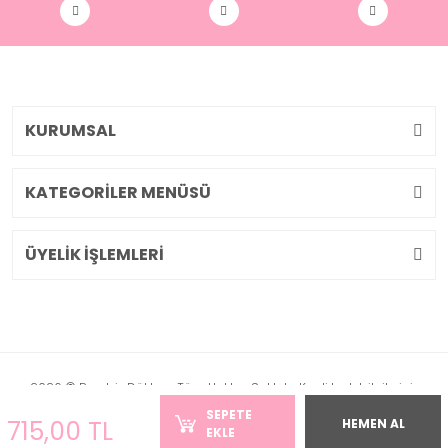
KURUMSAL
KATEGORİLER MENÜSÜ
ÜYELİK İŞLEMLERİ
2026 © Pembiş Dükkan. Tüm Hakları Saklıdır. Kredi kartı bilgileriniz
256bit SSL sertifikası ile korunmaktadır.
SEPETE
715,00 TL
HEMEN AL
EKLE