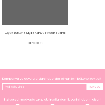
Çiçek Lüster 6 Kişilik Kahve Fincan Takımı
1.870,00 TL
Kampanya ve duyurulardan haberdar olmak için bültene kayıt ol!
KAYDOL
Bizi sosyal medyada takip et, fırsatlardan ilk senin haberin olsun!