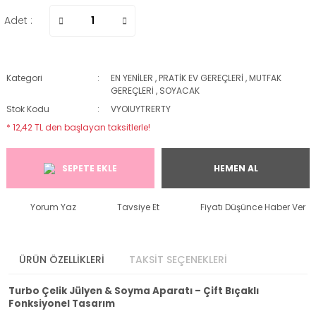
Adet :
Kategori
EN YENİLER
,
PRATİK EV GEREÇLERİ
,
MUTFAK
GEREÇLERİ
,
SOYACAK
Stok Kodu
VYOIUYTRERTY
* 12,42 TL den başlayan taksitlerle!
SEPETE EKLE
HEMEN AL
Yorum Yaz
Tavsiye Et
Fiyatı Düşünce Haber Ver
ÜRÜN ÖZELLİKLERİ
TAKSİT SEÇENEKLERİ
Turbo Çelik Jülyen & Soyma Aparatı – Çift Bıçaklı
Fonksiyonel Tasarım