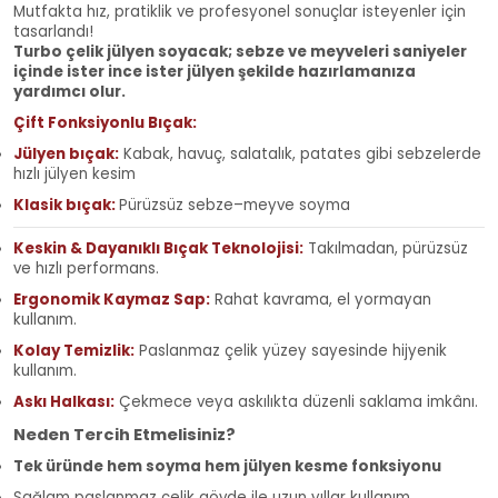
Mutfakta hız, pratiklik ve profesyonel sonuçlar isteyenler için
tasarlandı!
Turbo çelik jülyen soyacak; sebze ve meyveleri saniyeler
içinde ister ince ister jülyen şekilde hazırlamanıza
yardımcı olur.
Çift Fonksiyonlu Bıçak:
Jülyen bıçak:
Kabak, havuç, salatalık, patates gibi sebzelerde
hızlı jülyen kesim
Klasik bıçak:
Pürüzsüz sebze–meyve soyma
Keskin & Dayanıklı Bıçak Teknolojisi:
Takılmadan, pürüzsüz
ve hızlı performans.
Ergonomik Kaymaz Sap:
Rahat kavrama, el yormayan
kullanım.
Kolay Temizlik:
Paslanmaz çelik yüzey sayesinde hijyenik
kullanım.
Askı Halkası:
Çekmece veya askılıkta düzenli saklama imkânı.
Neden Tercih Etmelisiniz?
Tek üründe hem soyma hem jülyen kesme fonksiyonu
Sağlam paslanmaz çelik gövde ile uzun yıllar kullanım