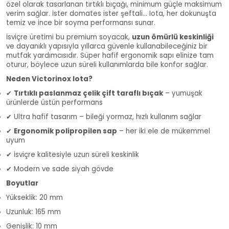
özel olarak tasarlanan tırtıklı bıçağı, minimum güçle maksimum
verim sağlar. İster domates ister şeftali… Iota, her dokunuşta
temiz ve ince bir soyma performansı sunar.
İsviçre üretimi bu premium soyacak,
uzun ömürlü keskinliği
ve dayanıklı yapısıyla yıllarca güvenle kullanabileceğiniz bir
mutfak yardımcısıdır. Süper hafif ergonomik sapı elinize tam
oturur, böylece uzun süreli kullanımlarda bile konfor sağlar.
Neden Victorinox Iota?
✔
Tırtıklı paslanmaz çelik çift taraflı bıçak
– yumuşak
ürünlerde üstün performans
✔ Ultra hafif tasarım – bileği yormaz, hızlı kullanım sağlar
✔
Ergonomik polipropilen sap
– her iki ele de mükemmel
uyum
✔ İsviçre kalitesiyle uzun süreli keskinlik
✔ Modern ve sade siyah gövde
Boyutlar
Yükseklik: 20 mm
Uzunluk: 165 mm
Genişlik: 10 mm