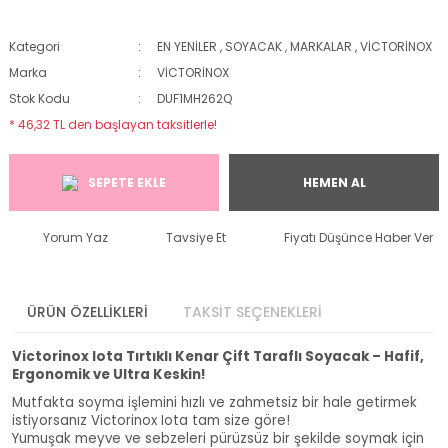
Kategori
EN YENİLER
,
SOYACAK
,
MARKALAR
,
VİCTORİNOX
Marka
VİCTORİNOX
Stok Kodu
DUF1MH262Q
* 46,32 TL den başlayan taksitlerle!
SEPETE EKLE
HEMEN AL
Yorum Yaz
Tavsiye Et
Fiyatı Düşünce Haber Ver
ÜRÜN ÖZELLİKLERİ
TAKSİT SEÇENEKLERİ
Victorinox Iota Tırtıklı Kenar Çift Taraflı Soyacak – Hafif,
Ergonomik ve Ultra Keskin!
Mutfakta soyma işlemini hızlı ve zahmetsiz bir hale getirmek
istiyorsanız Victorinox Iota tam size göre!
Yumuşak meyve ve sebzeleri pürüzsüz bir şekilde soymak için