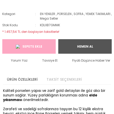
Kategori
EN YENİLER
,
PORSELEN
,
SOFRA
,
YEMEK TAKIMLARI
,
Mega Setler
Stok Kodu
KDLXB7GMMK
* 1.457,54 TL den başlayan taksitlerle!
SEPETE EKLE
HEMEN AL
Yorum Yaz
Tavsiye Et
Fiyatı Düşünce Haber Ver
ÜRÜN ÖZELLİKLERİ
TAKSİT SEÇENEKLERİ
Kaliteli porselen yapısı ve zarif gold detayları ile göz alıcı bir
sunum sağlar. Yüzey parlaklığının korunması adına
elde
yıkanması
önerilmektedir.
Zarafeti ve sadeliği sofralarınıza taşıyan bu 12 kişilik ekstra
beyaz, ekstra ince Bone Porselen yemek takımı, hem günlük