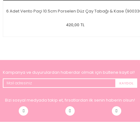
6 Adet Vento Paçi 10.5cm Porselen Düz Çay Tabağı & Kase (90033
420,00 TL
Kampanya ve duyurulardan haberdar olmak için bültene kayıt ol!
KAYDOL
Bizi sosyal medyada takip et, fırsatlardan ilk senin haberin olsun!