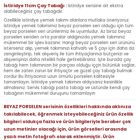
İstiridye 11cm Çay Tabağı
:
İstiridye serisine ait ekstra
alabileceğiniz çay tabağıdır.
Özellikle istiridye yemek takımı alanlara mutlaka öneriyoruz.
İstiridye yemek takımımız beyaz porselen seri olduğu için tüm
beyaz porselen seri ürünlerimiz ile uyumludur. Az biraz beyaz
porselen seriden orta paralar aldığınızda yemek takımınız
mükemmel bir işlev kazanır. Hangi beyaz porselen seri ürününü
isterseniz alıp, yemek takımınızı kahvaltı ve 5 çayı için daha da
zenginleştirip, tek alışveriş ile tüm ihtiyaçlarınızı bütçenizi ve
alışverişinizi daha nitelikli hale getirebilirsiniz. İşte burada çay
tabağı hem takımınızın bir parçası olduğu iççin bütünlük sağlar,
hem de zaten zaruri bir ihtiyaçtır ve güzel çay tabağı bulmak
zordur Bu ihtiyacınızı uzun ömürlü porselen kalitesiyle
tamamlayın. İstiridye yemek takımını aldıysanız kesinlikle
almalısınız.
Servis tabağı pasta tabağı ve üstünde kendi çay
tabağının mükemmel duruşunu tamamlayın
BEYAZ PORSELEN serisinin özellikleri hakkında aklınıza
takılabilecek, öğrenmek isteyebileceğiniz ürün özellik
bilgileri oldukça fazla ve ürün bilgileriyle beraber çok
uzun metinler olacağı için, ürün görselleri arasında
yazılı metin fotoğrafı olarak eklenmiştir. Ürün