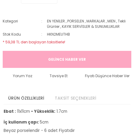
Kategori
EN YENİLER
,
PORSELEN
,
MARKALAR
,
MİEN
,
Tekli
Ürünler
,
KAYIK SERVİSLER & SUNUMLUKLAR
Stok Kodu
HKN2MEUTHB
* 59,38 TL den başlayan taksitlerle!
GELİNCE HABER VER
Yorum Yaz
Tavsiye Et
Fiyatı Düşünce Haber Ver
ÜRÜN ÖZELLİKLERİ
TAKSİT SEÇENEKLERİ
Ebat :
11x11cm
- Yükseklik:
1.7cm
İç kullanım çapı:
5cm
Beyaz porselendir - 6 adet Fiyatıdır