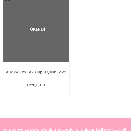
TÜKENDİ
Aux 24 Cm Tek Kulplu Çelik Tava
1.220,00 TL
Kampanya ve duyurulardan haberdar olmak için bültene kayıt ol!