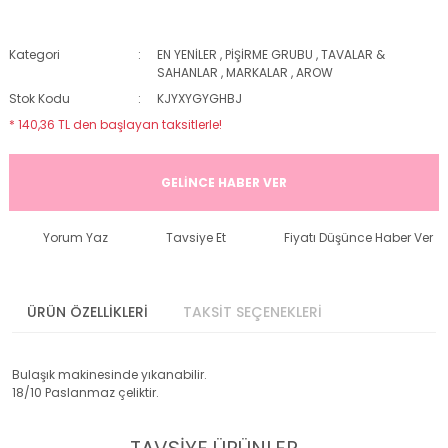
Kategori
EN YENİLER
,
PİŞİRME GRUBU
,
TAVALAR &
SAHANLAR
,
MARKALAR
,
AROW
Stok Kodu
KJYXYGYGHBJ
* 140,36 TL den başlayan taksitlerle!
GELİNCE HABER VER
Yorum Yaz
Tavsiye Et
Fiyatı Düşünce Haber Ver
ÜRÜN ÖZELLİKLERİ
TAKSİT SEÇENEKLERİ
Bulaşık makinesinde yıkanabilir.
18/10 Paslanmaz çeliktir.