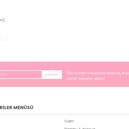
on)
Bizi sosyal medyada takip et, fırsa
KAYDOL
senin haberin olsun!
RİLER MENÜSÜ
Cam