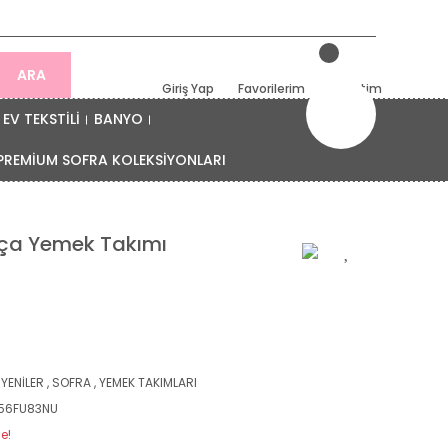
ARA
Giriş Yap
Favorilerim
Sepetim
EV TEKSTİLİ
BANYO
PREMİUM SOFRA KOLEKSİYONLARI
arça Yemek Takımı
 YENİLER
,
SOFRA
,
YEMEK TAKIMLARI
56FU83NU
e!