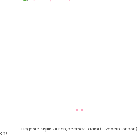
Elegant 6 Kişilik 24 Parça Yemek Takımı (Elizabeth London)
don)