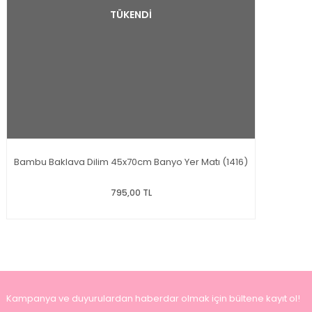
TÜKENDİ
Bambu Baklava Dilim 45x70cm Banyo Yer Matı (1416)
795,00 TL
Kampanya ve duyurulardan haberdar olmak için bültene kayıt ol!