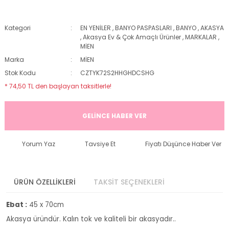
Kategori
EN YENİLER
,
BANYO PASPASLARI
,
BANYO
,
AKASYA
,
Akasya Ev & Çok Amaçlı Ürünler
,
MARKALAR
,
MİEN
Marka
MİEN
Stok Kodu
CZTYK72S2HHGHDCSHG
* 74,50 TL den başlayan taksitlerle!
GELİNCE HABER VER
Yorum Yaz
Tavsiye Et
Fiyatı Düşünce Haber Ver
ÜRÜN ÖZELLİKLERİ
TAKSİT SEÇENEKLERİ
Ebat :
45 x 70cm
Akasya üründür. Kalın tok ve kaliteli bir akasyadır..