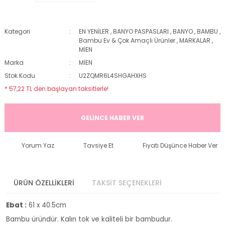
Kategori
EN YENİLER
,
BANYO PASPASLARI
,
BANYO
,
BAMBU
,
Bambu Ev & Çok Amaçlı Ürünler
,
MARKALAR
,
MİEN
Marka
MİEN
Stok Kodu
U2ZQMR6L4SHGAHXHS
* 57,22 TL den başlayan taksitlerle!
GELİNCE HABER VER
Yorum Yaz
Tavsiye Et
Fiyatı Düşünce Haber Ver
ÜRÜN ÖZELLİKLERİ
TAKSİT SEÇENEKLERİ
Ebat :
61 x 40.5cm
Bambu üründür. Kalın tok ve kaliteli bir bambudur.