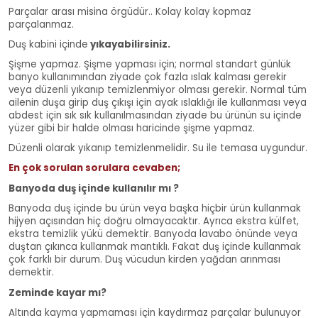
Parçalar arası misina örgüdür.. Kolay kolay kopmaz
parçalanmaz.
Duş kabini içinde
yıkayabilirsiniz.
Şişme yapmaz. Şişme yapması için; normal standart günlük
banyo kullanımından ziyade çok fazla ıslak kalması gerekir
veya düzenli yıkanıp temizlenmiyor olması gerekir. Normal tüm
ailenin duşa girip duş çıkışı için ayak ıslaklığı ile kullanması veya
abdest için sık sık kullanılmasından ziyade bu ürünün su içinde
yüzer gibi bir halde olması haricinde şişme yapmaz.
Düzenli olarak yıkanıp temizlenmelidir. Su ile temasa uygundur.
En çok sorulan sorulara cevaben;
Banyoda duş içinde kullanılır mı ?
Banyoda duş içinde bu ürün veya başka hiçbir ürün kullanmak
hijyen açısından hiç doğru olmayacaktır. Ayrıca ekstra külfet,
ekstra temizlik yükü demektir. Banyoda lavabo önünde veya
duştan çıkınca kullanmak mantıklı. Fakat duş içinde kullanmak
çok farklı bir durum. Duş vücudun kirden yağdan arınması
demektir.
Zeminde kayar mı?
Altında kayma yapmaması için kaydırmaz parçalar bulunuyor