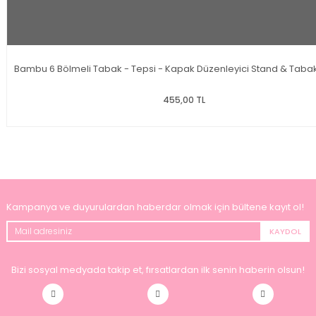
Bambu 6 Bölmeli Tabak - Tepsi - Kapak Düzenleyici Stand & Tabak
455,00 TL
Kampanya ve duyurulardan haberdar olmak için bültene kayıt ol!
KAYDOL
Bizi sosyal medyada takip et, fırsatlardan ilk senin haberin olsun!