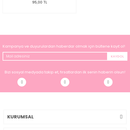
95,00 TL
Kampanya ve duyurulardan haberdar olmak için bültene kayıt ol!
KAYDOL
Bizi sosyal medyada takip et, fırsatlardan ilk senin haberin olsun!
KURUMSAL