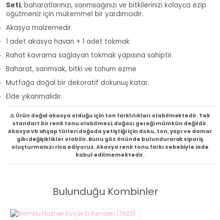
Seti
,
baharatlarınızı, sarımsağınızı ve bitkilerinizi kolayca ezip
öğütmeniz için mükemmel bir yardımcıdır.
Akasya malzemedir.
1 adet akasya havan + 1 adet tokmak
Rahat kavrama sağlayan tokmak yapısına sahiptir.
Baharat, sarımsak, bitki ve tohum ezme
Mutfağa doğal bir dekoratif dokunuş katar.
Elde yıkanmalıdır.
⚠️ Ürün doğal akasya olduğu için ton farklılıkları olabilmektedir. Tek
standart bir renk tonu olabilmesi, doğası gereği mümkün değildir.
Akasya vb ahşap türleri doğada yetiştiği için doku, ton, yapı ve damar
gibi değişiklikler olabilir. Bunu göz önünde bulundurarak sipariş
oluşturmanızı rica ediyoruz. Akasya renk tonu farkı sebebiyle iade
kabul edilmemektedir.
Bulunduğu Kombinler