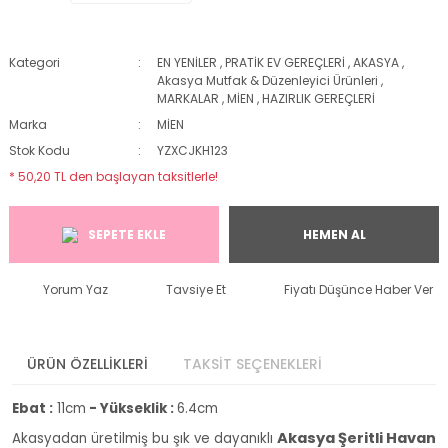
Kategori
EN YENİLER
,
PRATİK EV GEREÇLERİ
,
AKASYA
,
Akasya Mutfak & Düzenleyici Ürünleri
,
MARKALAR
,
MİEN
,
HAZIRLIK GEREÇLERİ
Marka
MİEN
Stok Kodu
YZXCJKH123
* 50,20 TL den başlayan taksitlerle!
SEPETE EKLE
HEMEN AL
Yorum Yaz
Tavsiye Et
Fiyatı Düşünce Haber Ver
ÜRÜN ÖZELLİKLERİ
TAKSİT SEÇENEKLERİ
Ebat :
11cm
- Yükseklik :
6.4cm
Akasya Şeritli Havan
Akasyadan üretilmiş bu şık ve dayanıklı