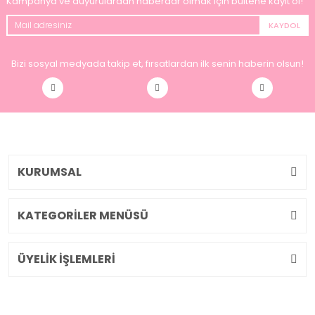
Kampanya ve duyurulardan haberdar olmak için bültene kayıt ol!
KAYDOL
Bizi sosyal medyada takip et, fırsatlardan ilk senin haberin olsun!
KURUMSAL
KATEGORİLER MENÜSÜ
ÜYELİK İŞLEMLERİ