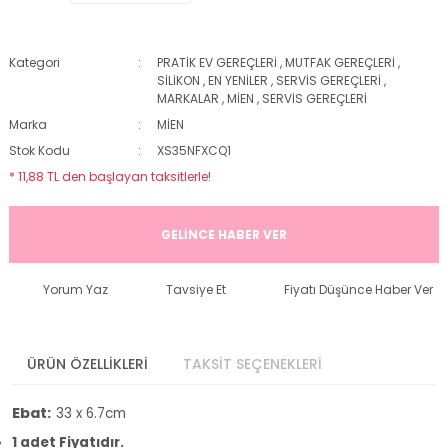
Kategori
PRATİK EV GEREÇLERİ
,
MUTFAK GEREÇLERİ
,
SİLİKON
,
EN YENİLER
,
SERVİS GEREÇLERİ
,
MARKALAR
,
MİEN
,
SERVİS GEREÇLERİ
Marka
MİEN
Stok Kodu
XS35NFXCQ1
* 11,88 TL den başlayan taksitlerle!
GELİNCE HABER VER
Yorum Yaz
Tavsiye Et
Fiyatı Düşünce Haber Ver
ÜRÜN ÖZELLİKLERİ
TAKSİT SEÇENEKLERİ
Ebat:
33 x 6.7cm
1 adet Fiyatıdır.