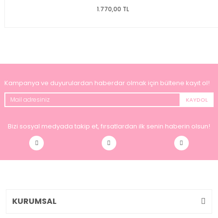
1.770,00 TL
Kampanya ve duyurulardan haberdar olmak için bültene kayıt ol!
KAYDOL
Bizi sosyal medyada takip et, fırsatlardan ilk senin haberin olsun!
KURUMSAL