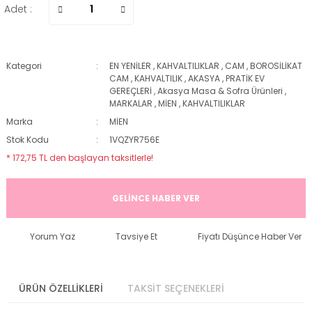
Adet :
Kategori
EN YENİLER
,
KAHVALTILIKLAR
,
CAM
,
BOROSİLİKAT
CAM
,
KAHVALTILIK
,
AKASYA
,
PRATİK EV
GEREÇLERİ
,
Akasya Masa & Sofra Ürünleri
,
MARKALAR
,
MİEN
,
KAHVALTILIKLAR
Marka
MİEN
Stok Kodu
1VQZYR756E
* 172,75 TL den başlayan taksitlerle!
GELİNCE HABER VER
Yorum Yaz
Tavsiye Et
Fiyatı Düşünce Haber Ver
ÜRÜN ÖZELLİKLERİ
TAKSİT SEÇENEKLERİ