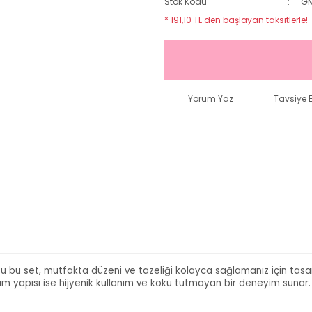
Stok Kodu
G
* 191,10 TL den başlayan taksitlerle!
Yorum Yaz
Tavsiye E
u bu set, mutfakta düzeni ve tazeliği kolayca sağlamanız için tasar
m yapısı ise hijyenik kullanım ve koku tutmayan bir deneyim sunar.