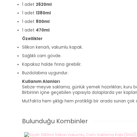
1 adet
2620ml
1 adet
1380ml
1 adet
800ml
1 adet
470ml
Özellikler
Silikon kenarlı, vakumlu kapak.
Sağlıklı cam gövde.
Kapaksız halde fırına girebilir.
Buzdolabına uygundur.
Kullanım Alanları
Sebze-meyve saklama, günlük yemek hazırlıkları, kuru bakl
Birbirinin içine geçebilen yapısıyla dolaplarda yer kaplam
Mutfakta hem şıklığı hem pratikliği bir arada sunan çok 
Bulunduğu Kombinler