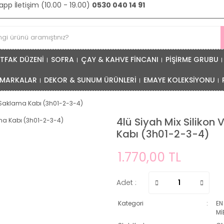
pp İletişim (10.00 - 19.00)
0530 040 14 91
TFAK DÜZENİ
SOFRA
ÇAY & KAHVE FİNCANI
PİŞİRME GRUBU
MARKALAR
DEKOR & SUNUM ÜRÜNLERİ
EMAYE KOLEKSİYONU
 Saklama Kabı (3h01-2-3-4)
4lü Siyah Mix Siliko
Kabı (3h01-2-3-4)
1.770,00 TL
Adet :
Kategori
EN
Mİ