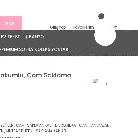
ARA
Giriş Yap
Favorilerim
Sepetim
EV TEKSTİLİ
BANYO
PREMİUM SOFRA KOLEKSİYONLARI
n Vakumlu, Cam Saklama
 YENİLER
,
CAM
,
SAKLAMA KABI
,
BOROSİLİKAT CAM
,
MARKALAR
,
EN
,
MUTFAK DÜZENİ
,
SAKLAMA KAPLARI