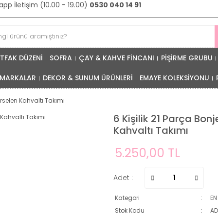
pp İletişim (10.00 - 19.00)
0530 040 14 91
TFAK DÜZENİ
SOFRA
ÇAY & KAHVE FİNCANI
PİŞİRME GRUBU
MARKALAR
DEKOR & SUNUM ÜRÜNLERİ
EMAYE KOLEKSİYONU
orselen Kahvaltı Takımı
6 Kişilik 21 Parça Bon
Kahvaltı Takımı
5.250,00 TL
Adet :
Kategori
EN
Stok Kodu
A