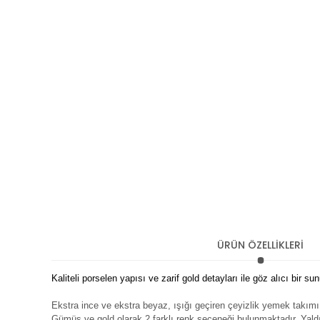
ÜRÜN ÖZELLİKLERİ
Kaliteli porselen yapısı ve zarif gold detayları ile göz alıcı bir
Ekstra ince ve ekstra beyaz, ışığı geçiren çeyizlik yemek takımı 
Gümüş ve gold olarak 2 farklı renk seçeneği bulunmaktadır. Yaldız