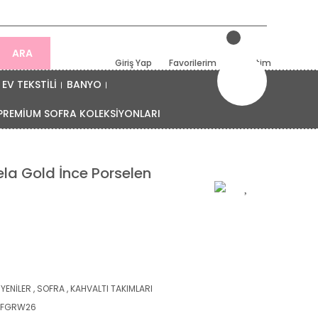
ARA
Giriş Yap
Favorilerim
Sepetim
EV TEKSTİLİ
BANYO
PREMİUM SOFRA KOLEKSİYONLARI
jela Gold İnce Porselen
 YENİLER
,
SOFRA
,
KAHVALTI TAKIMLARI
DFGRW26