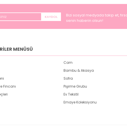
Bizi sosyal medyada takip et, fırsa
KAYDOL
senin haberin olsun!
RİLER MENÜSÜ
Cam
Bambu & Akasya
eni
Sofra
e Fincanı
Pişirme Grubu
çleri
Ev Tekstil
Emaye Koleksiyonu