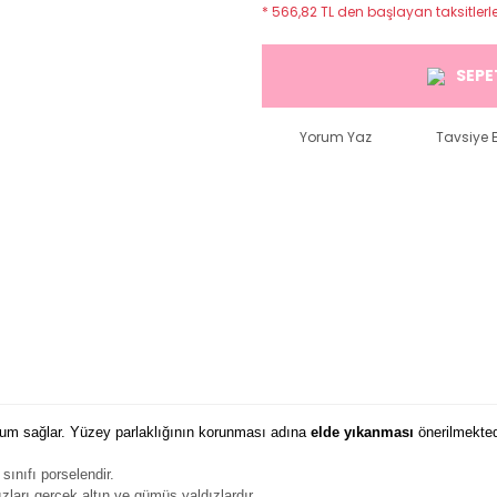
* 566,82 TL den başlayan taksitlerle
SEPE
Yorum Yaz
Tavsiye E
 sunum sağlar. Yüzey parlaklığının korunması adına
elde yıkanması
önerilmekted
sınıfı porselendir.
ları gerçek altın ve gümüş yaldızlardır.