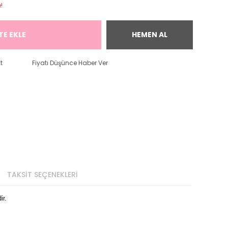
!
TE EKLE
HEMEN AL
t
Fiyatı Düşünce Haber Ver
TAKSİT SEÇENEKLERİ
ir.